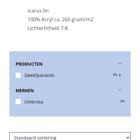
icarus lin
Stokparasols
100% Acryl ca. 260 gram/m2
Lichtechtheid 7-8
Zweefparasols
Horeca parasols
PRODUCTEN
Zweefparasols
(1)
Muurparasols
MERKEN
Schaduwdoeken
Umbrosa
(1)
Snel leverbaar
Parasolvoeten