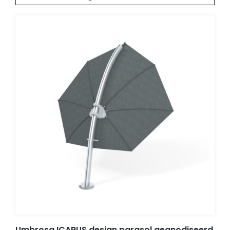
Balkonklemmen
Beschermhoezen
Verlichting
Glatz Vita Collectie
Glatz parasoldoeken
Glatz stofstalen collectie Sampleboeken
Umbrosa ICARUS design parasol geanodiseerd