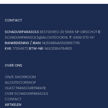
CONTACT
SCHADUWPARASOLS
BESTSEWEG 33 5688 NP OIRSCHOT
E:
SCHADUWPARASOLS@ALLOUTDOOR.NL
T:
0499 570 147
BANKREKENING / IBAN:
NL80ABNA0593667735
KVK:
17264972
BTW-NR:
NL821384764B01
OVER ONS
ONZE SHOWROOM
ALLOUTDOORSHOP
GLATZ PARASOLREPARATIE
OVER SCHADUWPARASOLS
CONTACT
ARTIKELEN