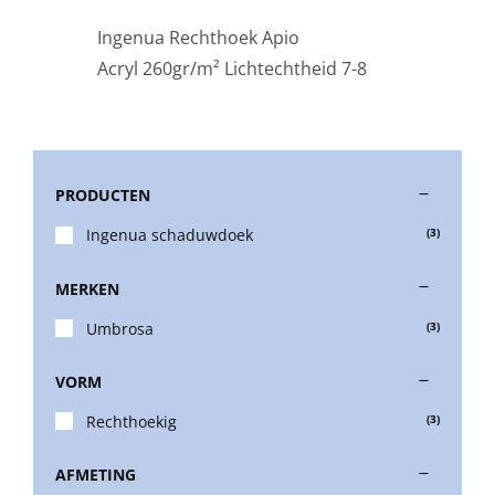
Ingenua Rechthoek Apio
Stokparasols
Acryl 260gr/m² Lichtechtheid 7-8
Zweefparasols
PRODUCTEN
Horeca parasols
Ingenua schaduwdoek
(3)
Muurparasols
MERKEN
Umbrosa
(3)
Schaduwdoeken
VORM
Snel leverbaar
Rechthoekig
(3)
AFMETING
Parasolvoeten