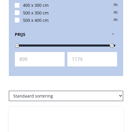
400 x 300 cm
(1)
500 x 300 cm
(1)
Balkonklemmen
500 x 400 cm
(1)
PRIJS
Beschermhoezen
Verlichting
Glatz Vita Collectie
Glatz parasoldoeken
Glatz stofstalen collectie Sampleboeken