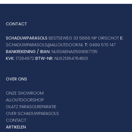
CONTACT
SCHADUWPARASOLS
BESTSEWEG 33 5688 NP OIRSCHOT
E:
SCHADUWPARASOLS@ALLOUTDOOR.NL
T:
0499 570 147
BANKREKENING / IBAN:
NL80ABNA0593667735
KVK:
17264972
BTW-NR:
NL821384764B01
OVER ONS
ONZE SHOWROOM
ALLOUTDOORSHOP
GLATZ PARASOLREPARATIE
OVER SCHADUWPARASOLS
CONTACT
ARTIKELEN