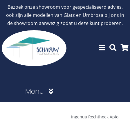
Ga
Bezoek onze showroom voor gespecialiseerd advies,
naar
ook zijn alle modellen van Glatz en Umbrosa bij ons in
inhoud
de showroom aanwezig zodat u deze kunt proberen.
Menu
Showroommodellen
Ingenua Rechthoek Apio
aanbiedingen