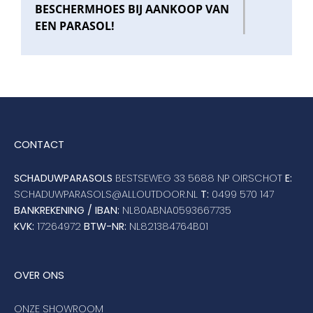
BESCHERMHOES BIJ AANKOOP VAN
EEN PARASOL!
CONTACT
SCHADUWPARASOLS
BESTSEWEG 33 5688 NP OIRSCHOT
E:
SCHADUWPARASOLS@ALLOUTDOOR.NL
T:
0499 570 147
BANKREKENING / IBAN:
NL80ABNA0593667735
KVK:
17264972
BTW-NR:
NL821384764B01
OVER ONS
ONZE SHOWROOM