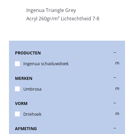
Ingenua Triangle Grey
Stokparasols
Acryl 260gr/m² Lichtechtheid 7-8
Zweefparasols
PRODUCTEN
Horeca parasols
Ingenua schaduwdoek
(1)
Muurparasols
MERKEN
Umbrosa
(1)
Schaduwdoeken
VORM
Snel leverbaar
Driehoek
(1)
AFMETING
Parasolvoeten