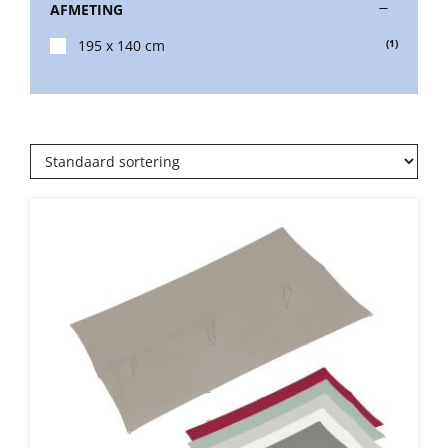
AFMETING
195 x 140 cm
(1)
Balkonklemmen
Beschermhoezen
Verlichting
Glatz Vita Collectie
Glatz parasoldoeken
Glatz stofstalen collectie Sampleboeken