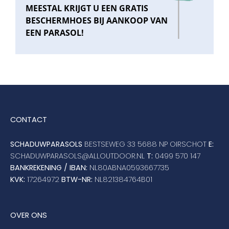
MEESTAL KRIJGT U EEN GRATIS
BESCHERMHOES BIJ AANKOOP VAN
EEN PARASOL!
CONTACT
SCHADUWPARASOLS
BESTSEWEG 33 5688 NP OIRSCHOT
E:
SCHADUWPARASOLS@ALLOUTDOOR.NL
T:
0499 570 147
BANKREKENING / IBAN:
NL80ABNA0593667735
KVK:
17264972
BTW-NR:
NL821384764B01
OVER ONS