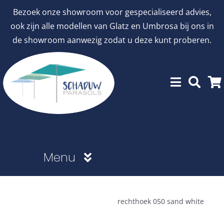
Ga
Bezoek onze showroom voor gespecialiseerd advies,
naar
ook zijn alle modellen van Glatz en Umbrosa bij ons in
inhoud
de showroom aanwezig zodat u deze kunt proberen.
Menu
Showroommodellen
rechthoek 050 sand white
aanbiedingen