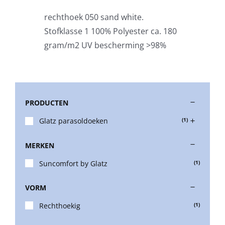
rechthoek 050 sand white.
Stokparasols
Stofklasse 1 100% Polyester ca. 180
gram/m2 UV bescherming >98%
Zweefparasols
Horeca parasols
PRODUCTEN
Glatz parasoldoeken
(1)
Muurparasols
MERKEN
Schaduwdoeken
Suncomfort by Glatz
(1)
VORM
Snel leverbaar
Rechthoekig
(1)
Parasolvoeten