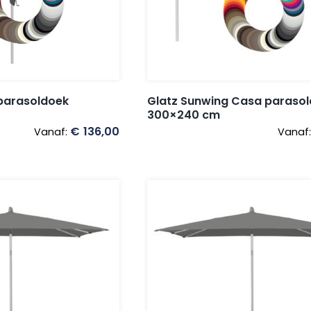
 parasoldoek
Glatz Sunwing Casa paraso
300×240 cm
€
136,00
Vanaf:
Vanaf