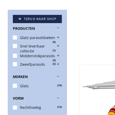
TERUG NAAR SHOP
PRODUCTEN
Glatz parasoldoeken
(5)
Snel leverbaar
collectie
(1)
Middenstokparasols
(3)
Zweefparasols
(2)
MERKEN
Glatz
(10)
VORM
Rechthoekig
(12)