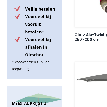
Veilig betalen
Voordeel bij
vooruit
betalen*
Glatz Alu-Twist
Voordeel bij
250×200 cm
afhalen in
Oirschot
* Voorwaarden zijn van
toepassing
MEESTAL KRIJGT U