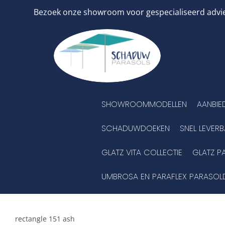
Ga
Bezoek onze showroom voor gespecialiseerd advies
naar
inhoud
SHOWROOMMODELLEN
AANBIE
SCHADUWDOEKEN
SNEL LEVER
GLATZ VITA COLLECTIE
GLATZ P
UMBROSA EN PARAFLEX PARASOL
rectangle 151 ash