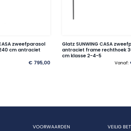
Glatz SUNWING CASA zweefp
CASA zweefparasol
antraciet frame rechthoek 
240 cm antraciet
cm klasse 2-4-5
€
795,00
Vanaf:
VOORWAARDEN
VEILIG BE