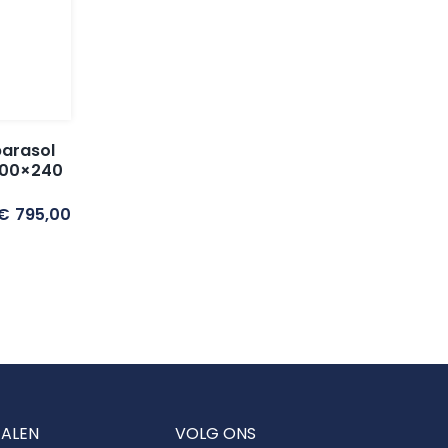
arasol
300×240
€
795,00
TALEN
VOLG ONS