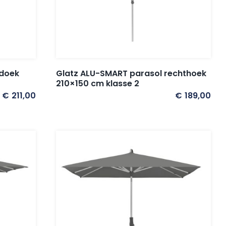
Glatz ALU-SMART parasol rechthoek
ldoek
210×150 cm klasse 2
€
211,00
€
189,00
: