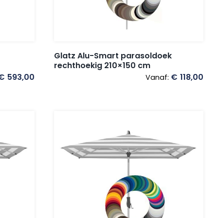
Glatz Alu-Smart parasoldoek
rechthoekig 210×150 cm
€
593,00
€
118,00
Vanaf: