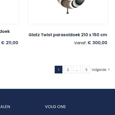
ldoek
Glatz Twist parasoldoek 210 x 150 cm
€
211,00
€
300,00
:
Vanaf:
1
2
…
5
Volgende
TALEN
VOLG ONS