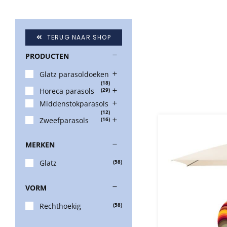
TERUG NAAR SHOP
PRODUCTEN
Glatz parasoldoeken
(18)
Horeca parasols
(29)
Middenstokparasols
(12)
Zweefparasols
(16)
MERKEN
Glatz
(58)
VORM
Rechthoekig
(58)