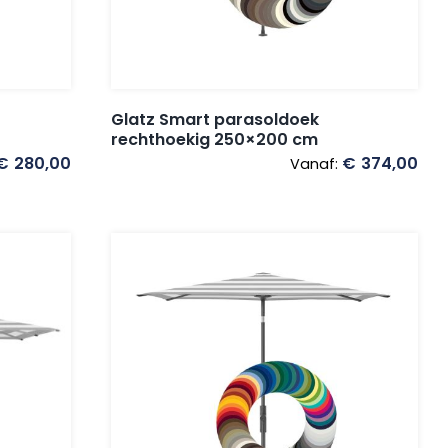
Glatz Smart parasoldoek
rechthoekig 250×200 cm
€
280,00
€
374,00
Vanaf: