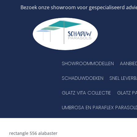
Ga
Bezoek onze showroom voor gespecialiseerd advies
naar
inhoud
SHOWROOMMODELLEN
AANBIE
SCHADUWDOEKEN
SNEL LEVER
GLATZ VITA COLLECTIE
GLATZ P
UMBROSA EN PARAFLEX PARASOL
rectangle 556 alabaster