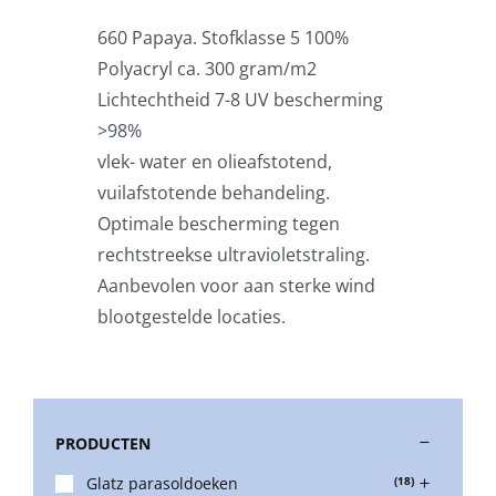
660 Papaya. Stofklasse 5 100%
Stokparasols
Polyacryl ca. 300 gram/m2
Lichtechtheid 7-8 UV bescherming
Zweefparasols
>98%
vlek- water en olieafstotend,
vuilafstotende behandeling.
Horeca parasols
Optimale bescherming tegen
rechtstreekse ultravioletstraling.
Muurparasols
Aanbevolen voor aan sterke wind
blootgestelde locaties.
Schaduwdoeken
Snel leverbaar
PRODUCTEN
Glatz parasoldoeken
(18)
Parasolvoeten