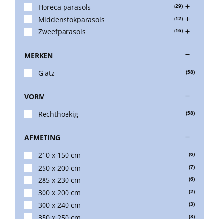
Horeca parasols
(29)
Middenstokparasols
(12)
Balkonklemmen
Zweefparasols
(16)
MERKEN
Beschermhoezen
Glatz
(58)
Verlichting
VORM
Rechthoekig
(58)
Glatz Vita Collectie
AFMETING
210 x 150 cm
(6)
Glatz parasoldoeken
250 x 200 cm
(7)
285 x 230 cm
(6)
Glatz stofstalen collectie Sampleboeken
300 x 200 cm
(2)
300 x 240 cm
(3)
350 x 250 cm
(3)