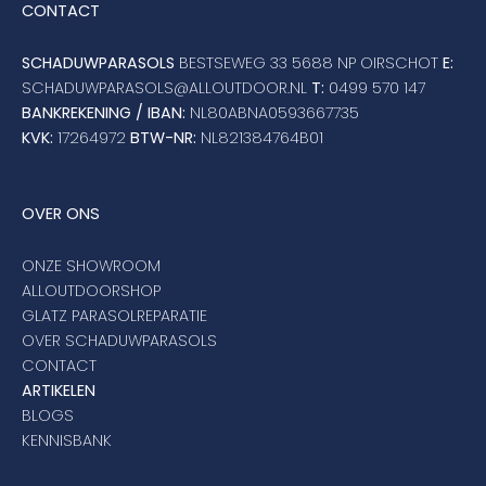
CONTACT
SCHADUWPARASOLS
BESTSEWEG 33 5688 NP OIRSCHOT
E:
SCHADUWPARASOLS@ALLOUTDOOR.NL
T:
0499 570 147
BANKREKENING / IBAN:
NL80ABNA0593667735
KVK:
17264972
BTW-NR:
NL821384764B01
OVER ONS
ONZE SHOWROOM
ALLOUTDOORSHOP
GLATZ PARASOLREPARATIE
OVER SCHADUWPARASOLS
CONTACT
ARTIKELEN
BLOGS
KENNISBANK