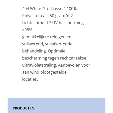
404 White. Stofklasse 4 100%
Stokparasols
Polyester ca. 250 gram/m2
Lichtechtheid 7 UV bescherming
Zweefparasols
>98%
gemakkelijk te reinigen en
vuilwerend, vuilafstotende
Horeca parasols
behandeling. Optimale
bescherming tegen rechtstreekse
Muurparasols
ultravioletstraling. Aanbevolen voor
aan wind blootgestelde
Schaduwdoeken
locaties.
Snel leverbaar
PRODUCTEN
Parasolvoeten