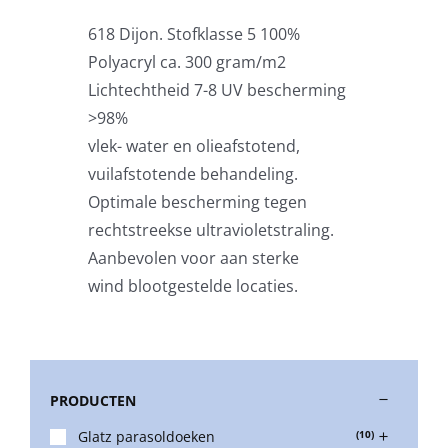
618 Dijon. Stofklasse 5 100%
Stokparasols
Polyacryl ca. 300 gram/m2
Lichtechtheid 7-8 UV bescherming
Zweefparasols
>98%
vlek- water en olieafstotend,
vuilafstotende behandeling.
Horeca parasols
Optimale bescherming tegen
rechtstreekse ultravioletstraling.
Muurparasols
Aanbevolen voor aan sterke
wind blootgestelde locaties.
Schaduwdoeken
Snel leverbaar
PRODUCTEN
Glatz parasoldoeken
(10)
Parasolvoeten