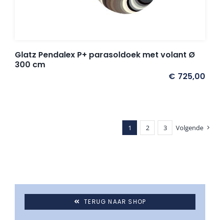
Glatz Pendalex P+ parasoldoek met volant Ø
300 cm
€
725,00
1
2
3
Volgende
TERUG NAAR SHOP