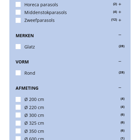
Horeca parasols
(2)
Middenstokparasols
(4)
Balkonklemmen
Zweefparasols
(12)
MERKEN
Beschermhoezen
Glatz
(28)
Verlichting
VORM
Rond
(28)
Glatz Vita Collectie
AFMETING
Ø 200 cm
(4)
Glatz parasoldoeken
Ø 220 cm
(4)
Ø 300 cm
(6)
Glatz stofstalen collectie Sampleboeken
Ø 325 cm
(6)
Ø 350 cm
(6)
Ø 600 cm
(1)