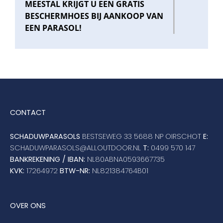
MEESTAL KRIJGT U EEN GRATIS
BESCHERMHOES BIJ AANKOOP VAN
EEN PARASOL!
CONTACT
SCHADUWPARASOLS
BESTSEWEG 33 5688 NP OIRSCHOT
E:
SCHADUWPARASOLS@ALLOUTDOOR.NL
T:
0499 570 147
BANKREKENING / IBAN:
NL80ABNA0593667735
KVK:
17264972
BTW-NR:
NL821384764B01
OVER ONS