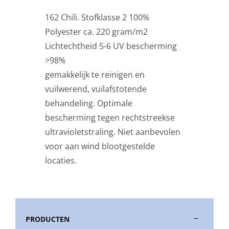
162 Chili. Stofklasse 2 100%
Stokparasols
Polyester ca. 220 gram/m2
Lichtechtheid 5-6 UV bescherming
Zweefparasols
>98%
gemakkelijk te reinigen en
vuilwerend, vuilafstotende
Horeca parasols
behandeling. Optimale
bescherming tegen rechtstreekse
Muurparasols
ultravioletstraling. Niet aanbevolen
voor aan wind blootgestelde
Schaduwdoeken
locaties.
Snel leverbaar
PRODUCTEN
Parasolvoeten