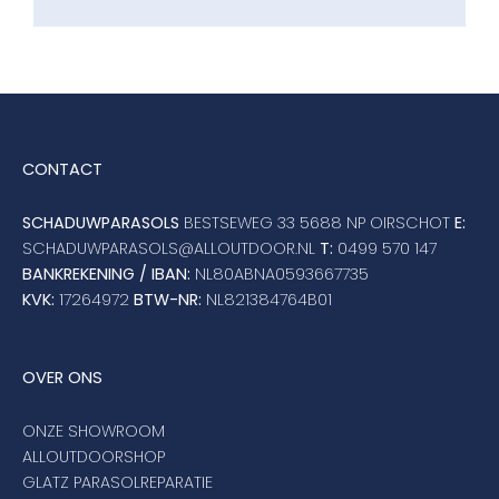
CONTACT
SCHADUWPARASOLS
BESTSEWEG 33 5688 NP OIRSCHOT
E:
SCHADUWPARASOLS@ALLOUTDOOR.NL
T:
0499 570 147
BANKREKENING / IBAN:
NL80ABNA0593667735
KVK:
17264972
BTW-NR:
NL821384764B01
OVER ONS
ONZE SHOWROOM
ALLOUTDOORSHOP
GLATZ PARASOLREPARATIE