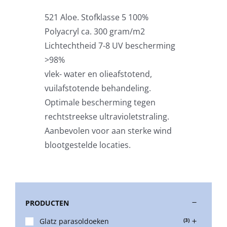
521 Aloe. Stofklasse 5 100%
Stokparasols
Polyacryl ca. 300 gram/m2
Lichtechtheid 7-8 UV bescherming
Zweefparasols
>98%
vlek- water en olieafstotend,
vuilafstotende behandeling.
Horeca parasols
Optimale bescherming tegen
rechtstreekse ultravioletstraling.
Muurparasols
Aanbevolen voor aan sterke wind
blootgestelde locaties.
Schaduwdoeken
Snel leverbaar
PRODUCTEN
Glatz parasoldoeken
(3)
Parasolvoeten