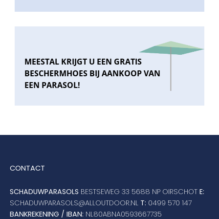
MEESTAL KRIJGT U EEN GRATIS
BESCHERMHOES BIJ AANKOOP VAN
EEN PARASOL!
CONTACT
SCHADUWPARASOLS
BESTSEWEG 33 5688 NP OIRSCHOT
E:
SCHADUWPARASOLS@ALLOUTDOOR.NL
T:
0499 570 147
BANKREKENING / IBAN:
NL80ABNA0593667735