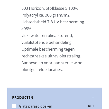
603 Horizon. Stofklasse 5 100%
Stokparasols
Polyacryl ca. 300 gram/m2
Lichtechtheid 7-8 UV bescherming
Zweefparasols
>98%
vlek- water en olieafstotend,
vuilafstotende behandeling.
Horeca parasols
Optimale bescherming tegen
rechtstreekse ultravioletstraling.
Muurparasols
Aanbevolen voor aan sterke wind
blootgestelde locaties.
Schaduwdoeken
Snel leverbaar
PRODUCTEN
Glatz parasoldoeken
(3)
Parasolvoeten