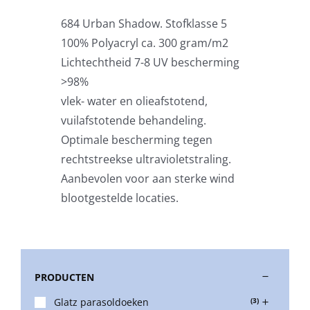
684 Urban Shadow. Stofklasse 5
Stokparasols
100% Polyacryl ca. 300 gram/m2
Lichtechtheid 7-8 UV bescherming
Zweefparasols
>98%
vlek- water en olieafstotend,
vuilafstotende behandeling.
Horeca parasols
Optimale bescherming tegen
rechtstreekse ultravioletstraling.
Muurparasols
Aanbevolen voor aan sterke wind
blootgestelde locaties.
Schaduwdoeken
Snel leverbaar
PRODUCTEN
Glatz parasoldoeken
(3)
Parasolvoeten