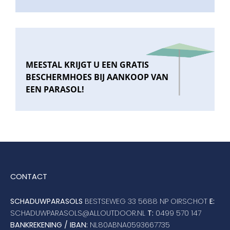
MEESTAL KRIJGT U EEN GRATIS
BESCHERMHOES BIJ AANKOOP VAN
EEN PARASOL!
CONTACT
SCHADUWPARASOLS
BESTSEWEG 33 5688 NP OIRSCHOT
E:
SCHADUWPARASOLS@ALLOUTDOOR.NL
T:
0499 570 147
BANKREKENING / IBAN:
NL80ABNA0593667735