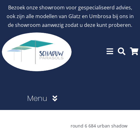
Ga
Bezoek onze showroom voor gespecialiseerd advies,
naar
ook zijn alle modellen van Glatz en Umbrosa bij ons in
inhoud
de showroom aanwezig zodat u deze kunt proberen.
Menu
Showroommodellen
round 6 684 urban shadow
aanbiedingen