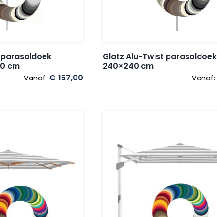
 parasoldoek
Glatz Alu-Twist parasoldoek
40 cm
240×240 cm
€
157,00
Vanaf:
Vanaf: