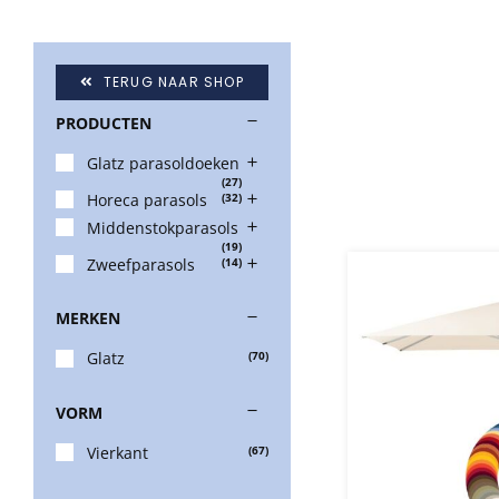
TERUG NAAR SHOP
PRODUCTEN
Glatz parasoldoeken
(27)
Horeca parasols
(32)
Middenstokparasols
(19)
Zweefparasols
(14)
MERKEN
Glatz
(70)
VORM
Vierkant
(67)