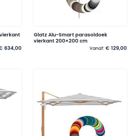
vierkant
Glatz Alu-Smart parasoldoek
vierkant 200×200 cm
€
634,00
€
129,00
Vanaf: