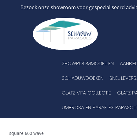
Ga
Bezoek onze showroom voor gespecialiseerd advies
naar
inhoud
SHOWROOMMODELLEN
AANBIE
SCHADUWDOEKEN
SNEL LEVER
GLATZ VITA COLLECTIE
GLATZ P
UMBROSA EN PARAFLEX PARASOL
square 600 wave