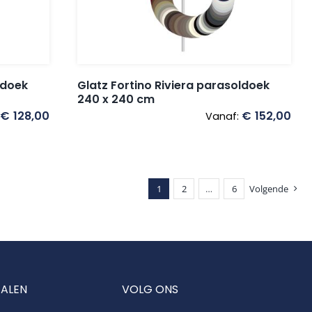
ldoek
Glatz Fortino Riviera parasoldoek
240 x 240 cm
€
128,00
€
152,00
Vanaf:
1
2
…
6
Volgende
TALEN
VOLG ONS