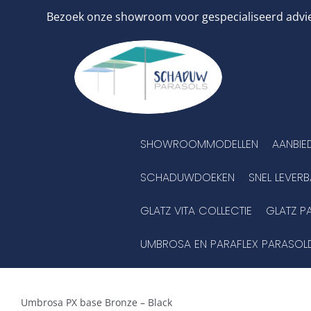
Ga
Bezoek onze showroom voor gespecialiseerd advies
naar
inhoud
SHOWROOMMODELLEN
AANBIE
SCHADUWDOEKEN
SNEL LEVER
GLATZ VITA COLLECTIE
GLATZ P
UMBROSA EN PARAFLEX PARASOL
Umbrosa PX base Bronze – Black