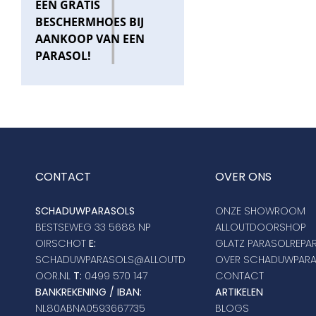
EEN GRATIS
BESCHERMHOES BIJ
AANKOOP VAN EEN
PARASOL!
CONTACT
OVER ONS
SCHADUWPARASOLS
ONZE SHOWROOM
BESTSEWEG 33 5688 NP
ALLOUTDOORSHOP
OIRSCHOT
E:
GLATZ PARASOLREPAR
SCHADUWPARASOLS@ALLOUTD
OVER SCHADUWPAR
OOR.NL
T:
0499 570 147
CONTACT
BANKREKENING / IBAN:
ARTIKELEN
NL80ABNA0593667735
BLOGS