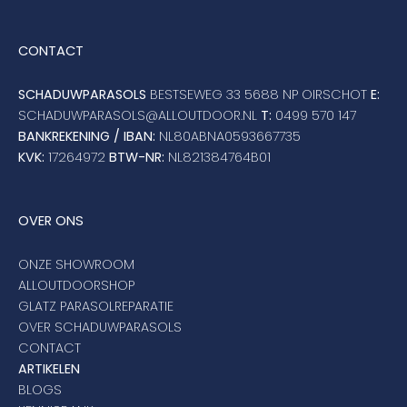
CONTACT
SCHADUWPARASOLS
BESTSEWEG 33 5688 NP OIRSCHOT
E:
SCHADUWPARASOLS@ALLOUTDOOR.NL
T:
0499 570 147
BANKREKENING / IBAN:
NL80ABNA0593667735
KVK:
17264972
BTW-NR:
NL821384764B01
OVER ONS
ONZE SHOWROOM
ALLOUTDOORSHOP
GLATZ PARASOLREPARATIE
OVER SCHADUWPARASOLS
CONTACT
ARTIKELEN
BLOGS