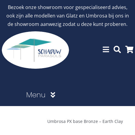
Ga
Bezoek onze showroom voor gespecialiseerd advies,
naar
ook zijn alle modellen van Glatz en Umbrosa bij ons in
inhoud
de showroom aanwezig zodat u deze kunt proberen.
Menu
Showroommodellen
Umbrosa PX base Bronze – Earth Clay
aanbiedingen