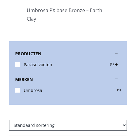
Umbrosa PX base Bronze – Earth
Stokparasols
Clay
Zweefparasols
PRODUCTEN
Horeca parasols
Parasolvoeten
(1)
Muurparasols
MERKEN
Umbrosa
(1)
Schaduwdoeken
Snel leverbaar
Parasolvoeten