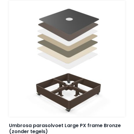
Balkonklemmen
Beschermhoezen
Verlichting
Glatz Vita Collectie
Glatz parasoldoeken
Glatz stofstalen collectie Sampleboeken
Umbrosa parasolvoet Large PX frame Bronze
(zonder tegels)