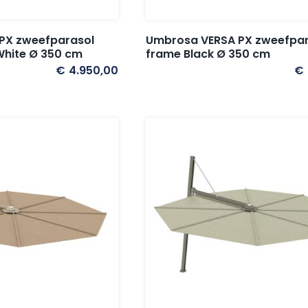
PX zweefparasol
Umbrosa VERSA PX zweefpar
White Ø 350 cm
frame Black Ø 350 cm
€
4.950,00
€