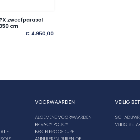
PX zweefparasol
 350 cm
€
4.950,00
VOORWAARDEN
VEILIG BE
ALGEMENE VOORWAARDEN
SCHADUWPA
PRIVACY POLICY
VEILIG BET
ATIE
BESTELPROCEDURE
ASOLS
ANNULEREN, RUILEN OF