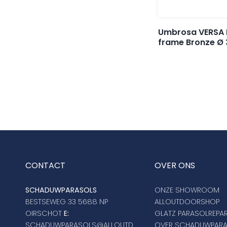
Umbrosa VERSA 
frame Bronze Ø
CONTACT
OVER ONS
SCHADUWPARASOLS
ONZE SHOWROOM
BESTSEWEG 33 5688 NP
ALLOUTDOORSHOP
OIRSCHOT
E:
GLATZ PARASOLREPAR
SCHADUWPARASOLS@ALLOUTD
OVER SCHADUWPAR