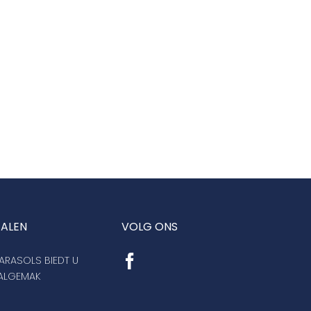
TALEN
VOLG ONS
RASOLS BIEDT U
AALGEMAK