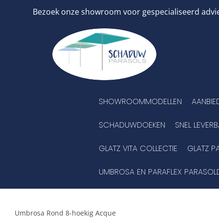
Ga
Bezoek onze showroom voor gespecialiseerd advies
naar
inhoud
SHOWROOMMODELLEN
AANBIE
SCHADUWDOEKEN
SNEL LEVER
GLATZ VITA COLLECTIE
GLATZ P
UMBROSA EN PARAFLEX PARASOL
Umbrosa Rond 8-hoekig Acque