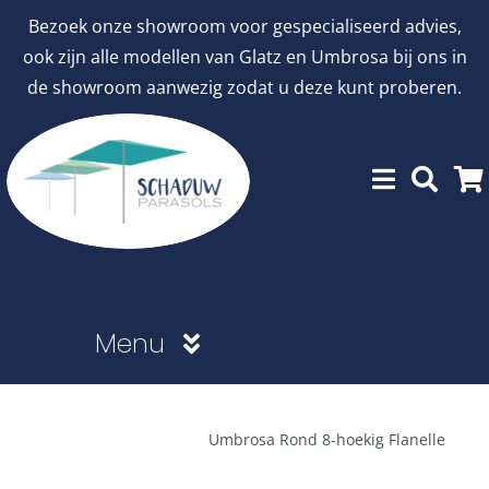
Ga
Bezoek onze showroom voor gespecialiseerd advies,
naar
ook zijn alle modellen van Glatz en Umbrosa bij ons in
inhoud
de showroom aanwezig zodat u deze kunt proberen.
Menu
Showroommodellen
Umbrosa Rond 8-hoekig Flanelle
aanbiedingen