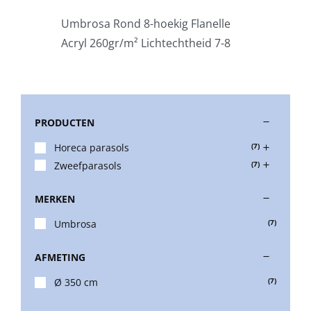
Umbrosa Rond 8-hoekig Flanelle
Stokparasols
Acryl 260gr/m² Lichtechtheid 7-8
Zweefparasols
PRODUCTEN
Horeca parasols
Horeca parasols
(7)
Zweefparasols
(7)
Muurparasols
MERKEN
Schaduwdoeken
Umbrosa
(7)
AFMETING
Snel leverbaar
Ø 350 cm
(7)
Parasolvoeten