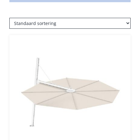
Balkonklemmen
Beschermhoezen
Verlichting
Glatz Vita Collectie
Glatz parasoldoeken
Glatz stofstalen collectie Sampleboeken