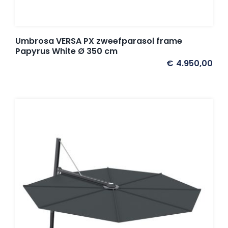
Umbrosa en Paraflex parasoldoeken
Onze merken
Umbrosa VERSA PX zweefparasol frame
Papyrus White Ø 350 cm
€
4.950,00