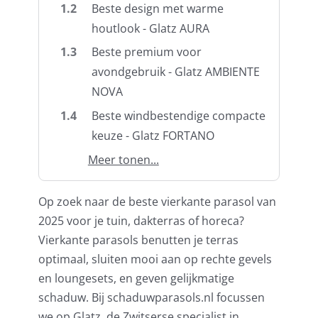
1.2
Beste design met warme
houtlook - Glatz AURA
Balkonklemmen
1.3
Beste premium voor
avondgebruik - Glatz AMBIENTE
NOVA
Beschermhoezen
1.4
Beste windbestendige compacte
keuze - Glatz FORTANO
Verlichting
Meer tonen...
Glatz Vita Collectie
Op zoek naar de beste vierkante parasol van
2025 voor je tuin, dakterras of horeca?
Glatz parasoldoeken
Vierkante parasols
benutten je terras
optimaal, sluiten mooi aan op rechte gevels
en loungesets, en geven gelijkmatige
Glatz stofstalen collectie Sampleboeken
schaduw. Bij schaduwparasols.nl focussen
we op Glatz, de Zwitserse specialist in