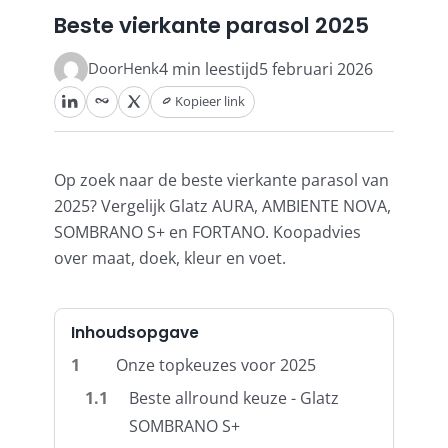
Beste vierkante parasol 2025
Stokparasols
Henk
4 min leestijd
5 februari 2026
Door
Kopieer link
Zweefparasols
Op zoek naar de beste vierkante parasol van
Horeca parasols
2025? Vergelijk Glatz AURA, AMBIENTE NOVA,
SOMBRANO S+ en FORTANO. Koopadvies
Muurparasols
over maat, doek, kleur en voet.
Schaduwdoeken
Inhoudsopgave
1
Onze topkeuzes voor 2025
Snel leverbaar
1.1
Beste allround keuze - Glatz
SOMBRANO S+
Parasolvoeten