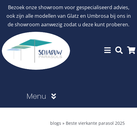
Ga
Bezoek onze showroom voor gespecialiseerd advies,
naar
ook zijn alle modellen van Glatz en Umbrosa bij ons in
inhoud
de showroom aanwezig zodat u deze kunt proberen.
Menu
Showroommodellen
blogs
»
Beste vierkante parasol 2025
aanbiedingen