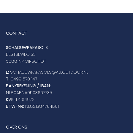
CONTACT
SCHADUWPARASOLS
BESTSEWEG 33
5688 NP OIRSCHOT
E:
SCHADUWPARASOLS@ALLOUTDOOR.NL
T:
0499 570 147
BANKREKENING / IBAN:
NL80ABNA0593667735
KVK:
17264972
BTW-NR:
NL821384764B01
OVER ONS