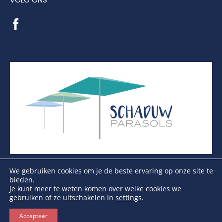
VOLG ONS
We gebruiken cookies om je de beste ervaring op onze site te
bieden.
Je kunt meer te weten komen over welke cookies we
gebruiken of ze uitschakelen in
settings
.
Copyright Schaduwparasols © 2026. Alle Rechten
Voorbehouden
Accepteer
KVK: 17264972 | BTW: NL821384764B01