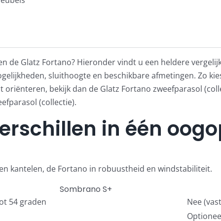
en de Glatz Fortano? Hieronder vindt u een heldere vergelij
elijkheden, sluithoogte en beschikbare afmetingen. Zo kies
ect oriënteren, bekijk dan de
Glatz Fortano zweefparasol (coll
fparasol (collectie)
.
verschillen in één oog
t en kantelen, de Fortano in robuustheid en windstabiliteit.
Sombrano S+
tot 54 graden
Nee (vas
Optionee