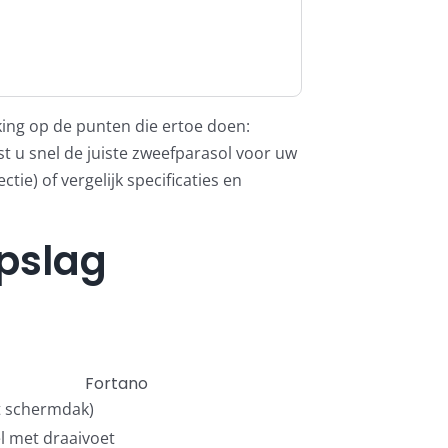
king op de punten die ertoe doen:
t u snel de juiste zweefparasol voor uw
ectie)
of vergelijk specificaties en
opslag
Fortano
t schermdak)
l met draaivoet