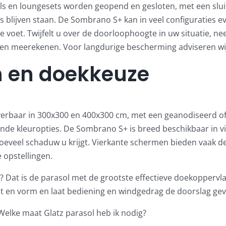
ls en loungesets worden geopend en gesloten, met een sluit
blijven staan. De Sombrano S+ kan in veel configuraties e
pe voet. Twijfelt u over de doorloophoogte in uw situatie, 
en meerekenen. Voor langdurige bescherming adviseren wi
 en doekkeuze
everbaar in 300x300 en 400x300 cm, met een geanodiseerd of
ende kleuropties. De Sombrano S+ is breed beschikbaar in v
hoeveel schaduw u krijgt. Vierkante schermen bieden vaak d
 opstellingen.
Dat is de parasol met de grootste effectieve doekoppervlak
aat en vorm en laat bediening en windgedrag de doorslag g
Welke maat Glatz parasol heb ik nodig?