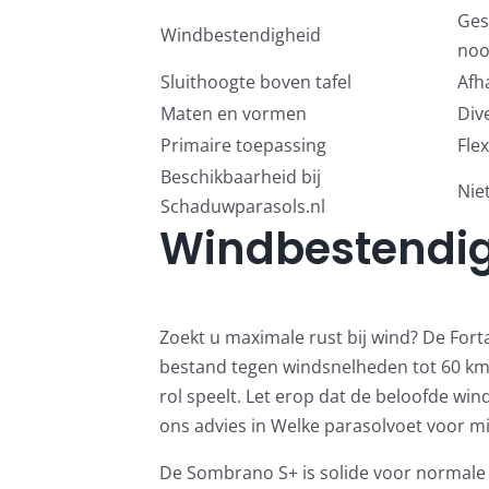
Ges
Windbestendigheid
noo
Sluithoogte boven tafel
Afh
Maten en vormen
Div
Primaire toepassing
Fle
Beschikbaarheid bij
Nie
Schaduwparasols.nl
Windbestendigh
Zoekt u maximale rust bij wind? De Forta
bestand tegen windsnelheden tot 60 km
rol speelt. Let erop dat de beloofde wi
ons advies in
Welke parasolvoet voor mi
De Sombrano S+ is solide voor normale t