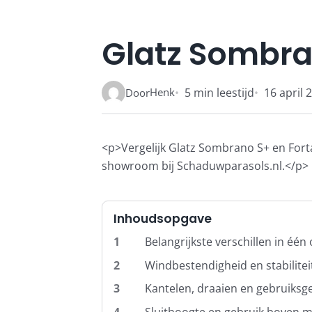
Glatz Sombra
Henk
5 min leestijd
16 april 
Door
<p>Vergelijk Glatz Sombrano S+ en Fort
showroom bij Schaduwparasols.nl.</p>
Inhoudsopgave
1
Belangrijkste verschillen in één
2
Windbestendigheid en stabilitei
3
Kantelen, draaien en gebruiks
4
Sluithoogte en gebruik boven 