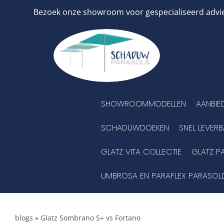
Ga
Bezoek onze showroom voor gespecialiseerd advies
naar
inhoud
SHOWROOMMODELLEN
AANBIE
SCHADUWDOEKEN
SNEL LEVER
GLATZ VITA COLLECTIE
GLATZ P
UMBROSA EN PARAFLEX PARASOL
blogs
»
Glatz Sombrano S+ vs Fortano