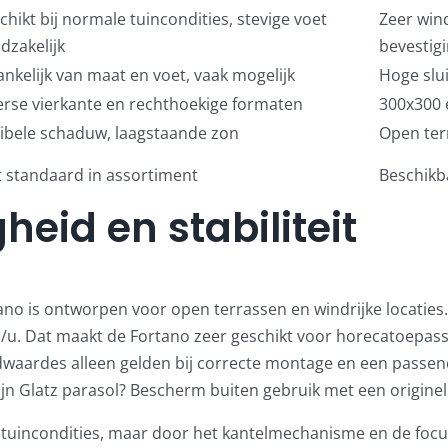
chikt bij normale tuincondities, stevige voet
Zeer win
dzakelijk
bevestig
ankelijk van maat en voet, vaak mogelijk
Hoge slui
erse vierkante en rechthoekige formaten
300x300 
xibele schaduw, laagstaande zon
Open terr
t standaard in assortiment
Beschikb
eid en stabiliteit
no is ontworpen voor open terrassen en windrijke locaties. 
/u. Dat maakt de Fortano zeer geschikt voor horecatoepas
ndwaardes alleen gelden bij correcte montage en een passen
jn Glatz parasol?
Bescherm buiten gebruik met een origine
uincondities, maar door het kantelmechanisme en de focus op 