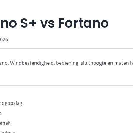
no S+ vs Fortano
2026
ano. Windbestendigheid, bediening, sluithoogte en maten he
 oogopslag
t
gemak
meubels