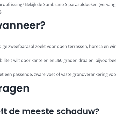
ropfrissing? Bekijk de
Sombrano S parasoldoeken (vervang
)
.
 wanneer?
dige zweefparasol zoekt voor open terrassen, horeca en win
ibiliteit wilt door kantelen en 360 graden draaien, bijvoorb
met een passende, zware voet of vaste grondverankering voor
vragen
eft de meeste schaduw?