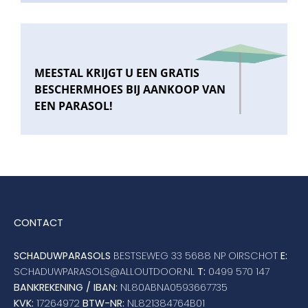
MEESTAL KRIJGT U EEN GRATIS
BESCHERMHOES BIJ AANKOOP VAN
EEN PARASOL!
CONTACT
SCHADUWPARASOLS
BESTSEWEG 33 5688 NP OIRSCHOT
E:
SCHADUWPARASOLS@ALLOUTDOOR.NL
T:
0499 570 147
BANKREKENING / IBAN:
NL80ABNA0593667735
KVK:
17264972
BTW-NR:
NL821384764B01