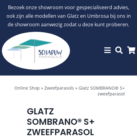
Ga
Bezoek onze showroom voor gespecialiseerd advies,
naar
ook zijn alle modellen van Glatz en Umbrosa bij ons in
inhoud
de showroom aanwezig zodat u deze kunt proberen.
Menu
Showroommodellen
Online Shop
»
Zweefparasols
»
Glatz SOMBRANO® S+
zweefparasol
aanbiedingen
GLATZ
SOMBRANO® S+
Stokparasols
ZWEEFPARASOL