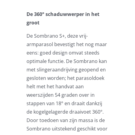
Zweefparasols
De 360° schaduwwerper in het
groot
Horeca parasols
De Sombrano S+, deze vrij-
Muurparasols
armparasol bevestigt het nog maar
eens: goed design omvat steeds
optimale functie. De Sombrano kan
Schaduwdoeken
met slingeraandrijving geopend en
gesloten worden; het parasoldoek
Snel leverbaar
helt met het handvat aan
weerszijden 54 graden over in
Parasolvoeten
stappen van 18° en draait dankzij
de kogelgelagerde draaivoet 360°.
Door toedoen van zijn massa is de
Balkonklemmen
Sombrano uitstekend geschikt voor