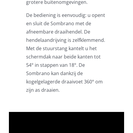
grotere buitenomgevingen.
Beschermhoezen
De bediening is eenvoudig: u opent
en sluit de Sombrano met de
Verlichting
afneembare draaihendel. De
hendelaandrijving is zelfklemmend.
Glatz Vita Collectie
Met de stuurstang kantelt u het
schermdak naar beide kanten tot
54° in stappen van 18°. De
Glatz parasoldoeken
Sombrano kan dankzij de
kogelgelagerde draaivoet 360° om
Glatz stofstalen collectie Sampleboeken
zijn as draaien.
Umbrosa en Paraflex parasoldoeken
Onze merken