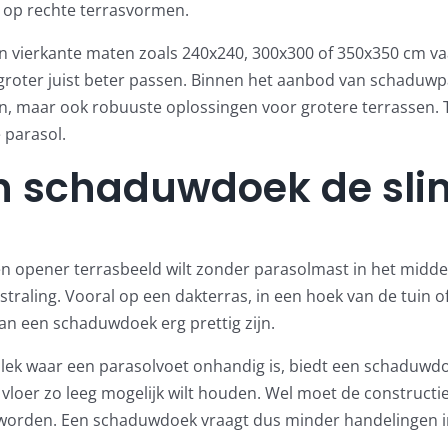
t op rechte terrasvormen.
jn vierkante maten zoals 240x240, 300x300 of 350x350 cm vaa
oter juist beter passen. Binnen het aanbod van schaduwpar
n, maar ook robuuste oplossingen voor grotere terrassen. Tw
 parasol
.
n schaduwdoek de sl
n opener terrasbeeld wilt zonder parasolmast in het midden
tstraling. Vooral op een dakterras, in een hoek van de tuin
kan een schaduwdoek erg prettig zijn.
plek waar een parasolvoet onhandig is, biedt een schaduwd
 vloer zo leeg mogelijk wilt houden. Wel moet de constructi
worden. Een schaduwdoek vraagt dus minder handelingen in