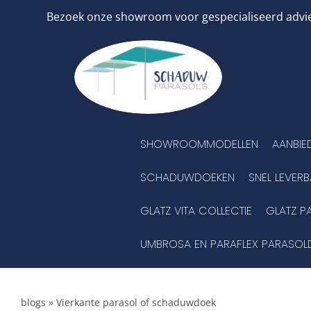
Ga
Bezoek onze showroom voor gespecialiseerd advies
naar
inhoud
SHOWROOMMODELLEN
AANBIE
SCHADUWDOEKEN
SNEL LEVER
GLATZ VITA COLLECTIE
GLATZ P
UMBROSA EN PARAFLEX PARASOL
blogs
»
Vierkante parasol of schaduwdoek