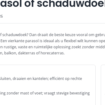
rasol of schaduwdoe
26
l of schaduwdoek? Dan draait de beste keuze vooral om geb
en vierkante parasol is ideaal als u flexibel wilt kunnen op
n rustige, vaste en ruimtelijke oplossing zoekt zonder midde
in, balkon, dakterras of horecaterras.
luiten, draaien en kantelen; efficiënt op rechte
ing zonder mast of voet; vraagt stevige bevestiging