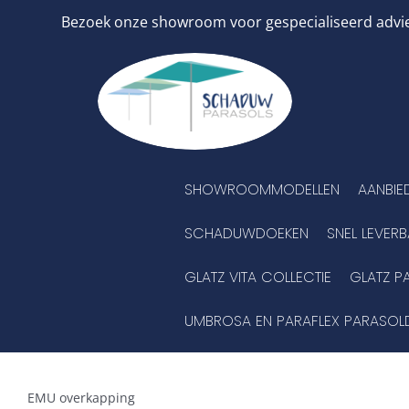
Ga
Bezoek onze showroom voor gespecialiseerd advies
naar
inhoud
SHOWROOMMODELLEN
AANBIE
SCHADUWDOEKEN
SNEL LEVER
GLATZ VITA COLLECTIE
GLATZ P
UMBROSA EN PARAFLEX PARASOL
EMU overkapping