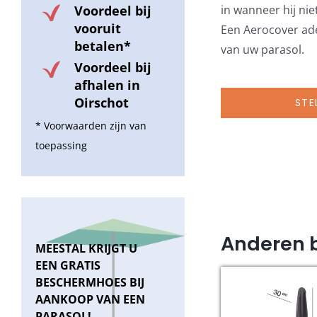
in wanneer hij nie
Voordeel bij
vooruit
Een Aerocover ad
betalen*
van uw parasol.
Voordeel bij
afhalen in
Oirschot
STE
* Voorwaarden zijn van
toepassing
Anderen 
MEESTAL KRIJGT U
EEN GRATIS
BESCHERMHOES BIJ
AANKOOP VAN EEN
PARASOL!