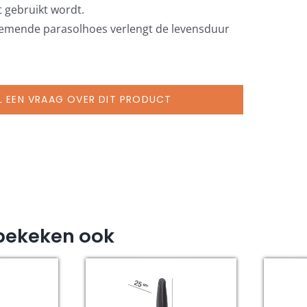
t gebruikt wordt.
emende parasolhoes verlengt de levensduur
L EEN VRAAG OVER DIT PRODUCT
bekeken ook