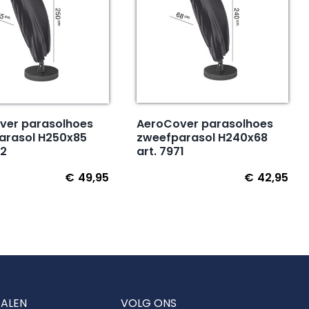
AeroCover parasolhoes
ver parasolhoes
zweefparasol H240x68
arasol H250x85
art. 7971
72
€
49,95
€
42,95
TALEN
VOLG ONS