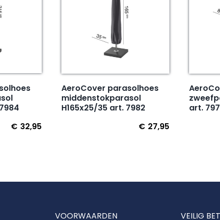
solhoes
AeroCover parasolhoes
AeroCo
sol
middenstokparasol
zweefp
 7984
H165x25/35 art. 7982
art. 79
€
32,95
€
27,95
VOORWAARDEN
VEILIG BE