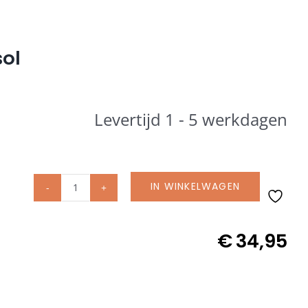
ol
Levertijd 1 - 5 werkdagen
IN WINKELWAGEN
AeroCover
parasolhoes
middenstokparasol
€
34,95
H230x30/40
art.
7980