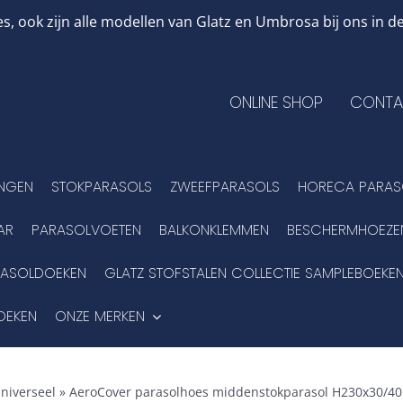
, ook zijn alle modellen van Glatz en Umbrosa bij ons in
ONLINE SHOP
CONTA
INGEN
STOKPARASOLS
ZWEEFPARASOLS
HORECA PARAS
AR
PARASOLVOETEN
BALKONKLEMMEN
BESCHERMHOEZE
RASOLDOEKEN
GLATZ STOFSTALEN COLLECTIE SAMPLEBOEKE
OEKEN
ONZE MERKEN
niverseel
»
AeroCover parasolhoes middenstokparasol H230x30/40 