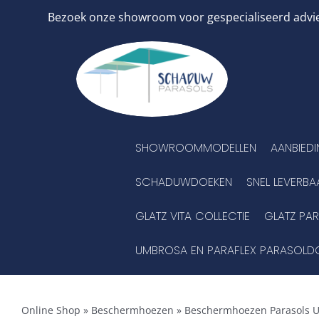
Ga
Bezoek onze showroom voor gespecialiseerd advies
naar
inhoud
SHOWROOMMODELLEN
AANBIED
SCHADUWDOEKEN
SNEL LEVERBA
GLATZ VITA COLLECTIE
GLATZ PA
UMBROSA EN PARAFLEX PARASOLD
Online Shop
»
Beschermhoezen
»
Beschermhoezen Parasols U