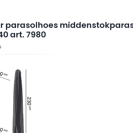
r parasolhoes middenstokparas
0 art. 7980
5