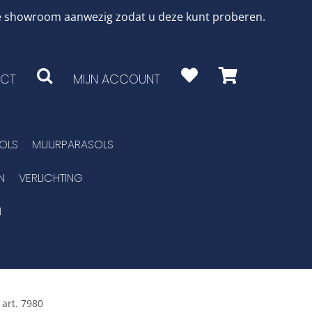
 de showroom aanwezig zodat u deze kunt proberen.
CT
MIJN ACCOUNT
OLS
MUURPARASOLS
N
VERLICHTING
N
art. 7980