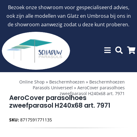
Ga
Bezoek onze showroom voor gespecialiseerd advies,
naar
ook zijn alle modellen van Glatz en Umbrosa bij ons in
inhoud
de showroom aanwezig zodat u deze kunt proberen.
Toggle
Showroommodellen
Navigation
Online Shop
»
Beschermhoezen
»
Beschermhoezen
Parasols Universeel
»
AeroCover parasolhoes
zweefparasol H240x68 art. 7971
aanbiedingen
AeroCover parasolhoes
zweefparasol H240x68 art. 7971
Stokparasols
SKU:
8717591771135
Zweefparasols