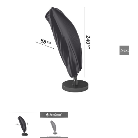
Horeca parasols
Muurparasols
Next
Schaduwdoeken
Snel leverbaar
Parasolvoeten
Balkonklemmen