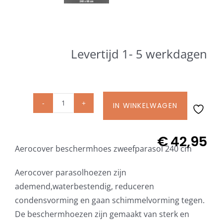
Beschermhoezen
Verlichting
Levertijd 1- 5 werkdagen
Glatz Vita Collectie
Glatz parasoldoeken
IN WINKELWAGEN
AeroCover
parasolhoes
zweefparasol
Glatz stofstalen collectie Sampleboeken
€
42,95
Aerocover beschermhoes zweefparasol 240 cm
H240x68
art.
Umbrosa en Paraflex parasoldoeken
Aerocover parasolhoezen zijn
7971
ademend,waterbestendig, reduceren
aantal
condensvorming en gaan schimmelvorming tegen.
Onze merken
De beschermhoezen zijn gemaakt van sterk en