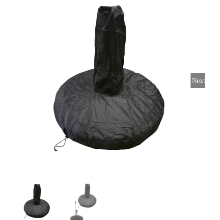
Horeca parasols
Muurparasols
Next
Schaduwdoeken
Snel leverbaar
Parasolvoeten
Balkonklemmen