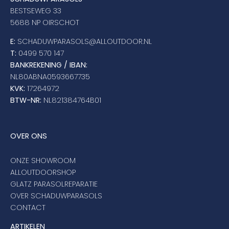
BESTSEWEG 33
5688 NP OIRSCHOT
E:
SCHADUWPARASOLS@ALLOUTDOOR.NL
T:
0499 570 147
BANKREKENING / IBAN:
NL80ABNA0593667735
KVK:
17264972
BTW-NR:
NL821384764B01
OVER ONS
ONZE SHOWROOM
ALLOUTDOORSHOP
GLATZ PARASOLREPARATIE
OVER SCHADUWPARASOLS
CONTACT
ARTIKELEN