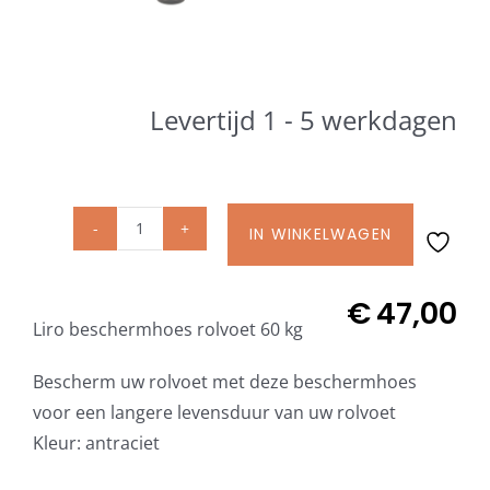
Beschermhoezen
Verlichting
Levertijd 1 - 5 werkdagen
Glatz Vita Collectie
Glatz parasoldoeken
IN WINKELWAGEN
Liro
beschermhoes
voor
Glatz stofstalen collectie Sampleboeken
€
47,00
Liro beschermhoes rolvoet 60 kg
verrijdbare
voet
Umbrosa en Paraflex parasoldoeken
Bescherm uw rolvoet met deze beschermhoes
60
voor een langere levensduur van uw rolvoet
kg
Kleur: antraciet
Onze merken
aantal