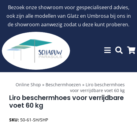
Ga
Bezoek onze showroom voor gespecialiseerd advies,
naar
ook zijn alle modellen van Glatz en Umbrosa bij ons in
inhoud
de showroom aanwezig zodat u deze kunt proberen.
Toggle
Showroommodellen
Navigation
Online Shop
»
Beschermhoezen
»
Liro beschermhoes
voor verrijdbare voet 60 kg
aanbiedingen
Liro beschermhoes voor verrijdbare
voet 60 kg
Stokparasols
SKU:
50-61-SH/SHP
Zweefparasols