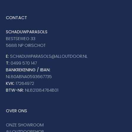
CONTACT
SCHADUWPARASOLS
BESTSEWEG 33
5688 NP OIRSCHOT
E:
SCHADUWPARASOLS@ALLOUTDOOR.NL
T:
0499 570 147
BANKREKENING / IBAN:
NL80ABNA0593667735
KVK:
17264972
BTW-NR:
NL821384764B01
OVER ONS
ONZE SHOWROOM
ALLOUTDOORSHOP