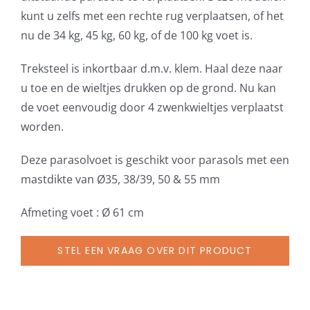
incl.
kunt u zelfs met een rechte rug verplaatsen, of het
gewichten
nu de 34 kg, 45 kg, 60 kg, of de 100 kg voet is.
aantal
Treksteel is inkortbaar d.m.v. klem. Haal deze naar
u toe en de wieltjes drukken op de grond. Nu kan
de voet eenvoudig door 4 zwenkwieltjes verplaatst
worden.
Deze parasolvoet is geschikt voor parasols met een
mastdikte van Ø35, 38/39, 50 & 55 mm
Afmeting voet : Ø 61 cm
STEL EEN VRAAG OVER DIT PRODUCT