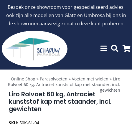
Ga
Bezoek onze showroom voor gespecialiseerd advies,
naar
ook zijn alle modellen van Glatz en Umbrosa bij ons in
inhoud
de showroom aanwezig zodat u deze kunt proberen.
Toggle
Showroommodellen
Navigation
Online Shop
»
Parasolvoeten
»
Voeten met wielen
»
Liro
Rolvoet 60 kg, Antraciet kunststof kap met staander, incl.
gewichten
aanbiedingen
Liro Rolvoet 60 kg, Antraciet
kunststof kap met staander, incl.
gewichten
Stokparasols
SKU:
50K-61-04
Zweefparasols