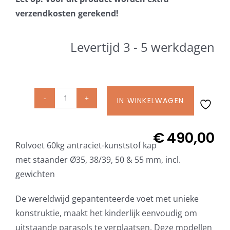
Beschermhoezen
verzendkosten gerekend!
Verlichting
Levertijd 3 - 5 werkdagen
Glatz Vita Collectie
IN WINKELWAGEN
Liro
Glatz parasoldoeken
Rolvoet
60
€
490,00
Glatz stofstalen collectie Sampleboeken
Rolvoet 60kg antraciet-kunststof kap
kg,
met staander Ø35, 38/39, 50 & 55 mm, incl.
Antraciet
gewichten
kunststof
Umbrosa en Paraflex parasoldoeken
kap
De wereldwijd gepantenteerde voet met unieke
met
Onze merken
konstruktie, maakt het kinderlijk eenvoudig om
staander,
uitstaande parasols te verplaatsen. Deze modellen