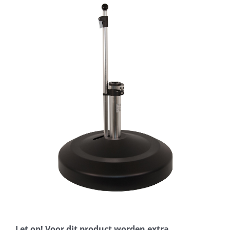
Horeca parasols
Muurparasols
Schaduwdoeken
Snel leverbaar
Parasolvoeten
Balkonklemmen
Let op! Voor dit product worden extra