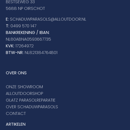
BESTSEWEG 33
5688 NP OIRSCHOT
E:
SCHADUWPARASOLS@ALLOUTDOOR.NL
T:
0499 570 147
BANKREKENING / IBAN:
NL80ABNA0593667735
KVK:
17264972
BTW-NR:
NL821384764B01
OVER ONS
ONZE SHOWROOM
ALLOUTDOORSHOP
GLATZ PARASOLREPARATIE
OVER SCHADUWPARASOLS
CONTACT
ARTIKELEN