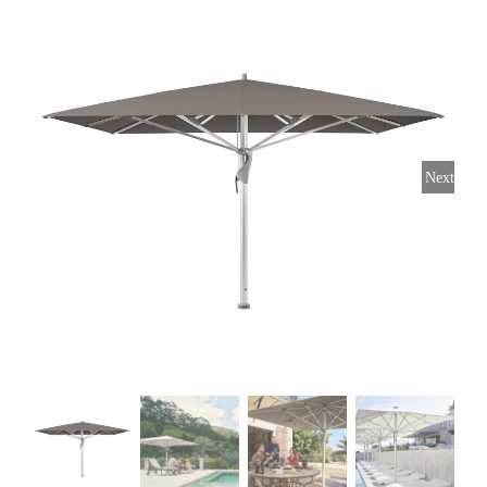
Horeca parasols
Muurparasols
Next
Schaduwdoeken
Snel leverbaar
Parasolvoeten
Balkonklemmen