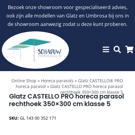
Ga
Bezoek onze showroom voor gespecialiseerd advies,
naar
ook zijn alle modellen van Glatz en Umbrosa bij ons in
inhoud
de showroom aanwezig zodat u deze kunt proberen.
Toggle
Showroommodellen
Navigation
Online Shop
»
Horeca parasols
»
Glatz CASTELLO® PRO
horeca parasol
»
Glatz CASTELLO PRO horeca parasol
rechthoek 350×300 cm klasse 5
aanbiedingen
Glatz CASTELLO PRO horeca parasol
rechthoek 350×300 cm klasse 5
Stokparasols
SKU:
GL 143 00 352 171
Zweefparasols