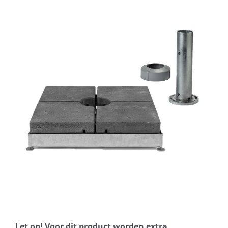
Horeca parasols
Muurparasols
Schaduwdoeken
Snel leverbaar
Parasolvoeten
Balkonklemmen
Let op! Voor dit product worden extra