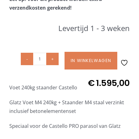
Beschermhoezen
verzendkosten gerekend!
Verlichting
Levertijd 1 - 3 weken
Glatz Vita Collectie
IN WINKELWAGEN
Glatz
Glatz parasoldoeken
Voet
M4
€
1.595,00
Glatz stofstalen collectie Sampleboeken
Voet 240kg staander Castello
240
kg
Glatz Voet M4 240kg + Staander M4 staal verzinkt
+
Umbrosa en Paraflex parasoldoeken
inclusief betonelementenset
Staander
M4/M8/m16
Speciaal voor de Castello PRO parasol van Glatz
Onze merken
voor