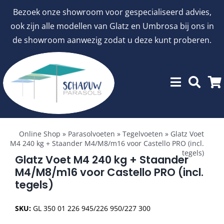
Ga
Bezoek onze showroom voor gespecialiseerd advies,
naar
ook zijn alle modellen van Glatz en Umbrosa bij ons in
inhoud
de showroom aanwezig zodat u deze kunt proberen.
Toggle
Showroommodellen
Navigation
Online Shop
»
Parasolvoeten
»
Tegelvoeten
»
Glatz Voet
M4 240 kg + Staander M4/M8/m16 voor Castello PRO (incl.
tegels)
aanbiedingen
Glatz Voet M4 240 kg + Staander
M4/M8/m16 voor Castello PRO (incl.
tegels)
Stokparasols
SKU:
GL 350 01 226 945/226 950/227 300
Zweefparasols