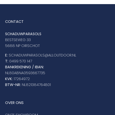
CONTACT
SCHADUWPARASOLS
BESTSEWEG 33
5688 NP OIRSCHOT
E:
SCHADUWPARASOLS@ALLOUTDOOR.NL
T:
0499 570 147
BANKREKENING / IBAN:
NL80ABNA0593667735
KVK:
17264972
BTW-NR:
NL821384764B01
OVER ONS