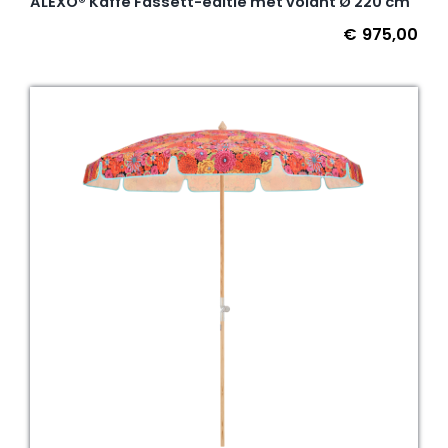
ALEXO® Kaffe Fassett-editie met volant Ø 220 cm
€
975,00