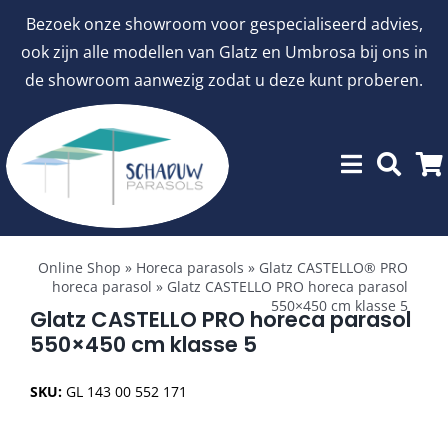
Ga
Bezoek onze showroom voor gespecialiseerd advies,
naar
ook zijn alle modellen van Glatz en Umbrosa bij ons in
inhoud
de showroom aanwezig zodat u deze kunt proberen.
Toggle
Showroommodellen
Navigation
Online Shop
»
Horeca parasols
»
Glatz CASTELLO® PRO
horeca parasol
»
Glatz CASTELLO PRO horeca parasol
550×450 cm klasse 5
aanbiedingen
Glatz CASTELLO PRO horeca parasol
550×450 cm klasse 5
Stokparasols
SKU:
GL 143 00 552 171
Zweefparasols