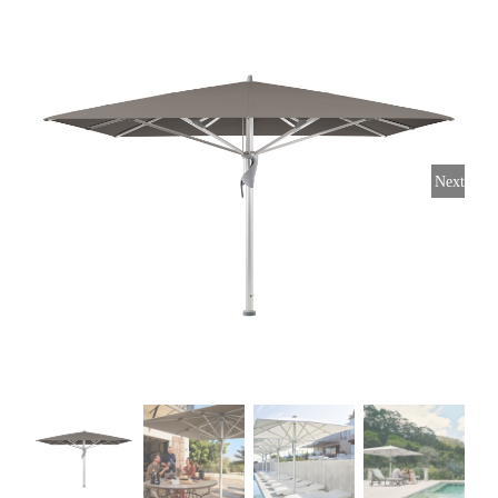
Horeca parasols
Muurparasols
Next
Schaduwdoeken
Snel leverbaar
Parasolvoeten
Balkonklemmen