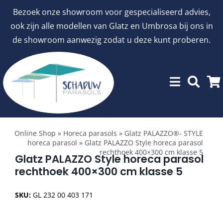
Ga
Bezoek onze showroom voor gespecialiseerd advies,
naar
ook zijn alle modellen van Glatz en Umbrosa bij ons in
inhoud
de showroom aanwezig zodat u deze kunt proberen.
Toggle
Showroommodellen
Navigation
Online Shop
»
Horeca parasols
»
Glatz PALAZZO®- STYLE
horeca parasol
»
Glatz PALAZZO Style horeca parasol
rechthoek 400×300 cm klasse 5
aanbiedingen
Glatz PALAZZO Style horeca parasol
rechthoek 400×300 cm klasse 5
Stokparasols
SKU:
GL 232 00 403 171
Zweefparasols