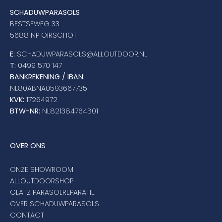
SCHADUWPARASOLS
BESTSEWEG 33
5688 NP OIRSCHOT
E:
SCHADUWPARASOLS@ALLOUTDOOR.NL
T:
0499 570 147
BANKREKENING / IBAN:
NL80ABNA0593667735
KVK:
17264972
BTW-NR:
NL821384764B01
OVER ONS
ONZE SHOWROOM
ALLOUTDOORSHOP
GLATZ PARASOLREPARATIE
OVER SCHADUWPARASOLS
CONTACT