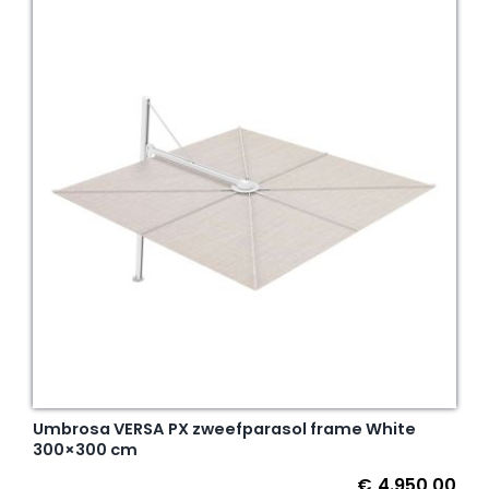
Umbrosa VERSA PX zweefparasol frame White
300×300 cm
€
4.950,00