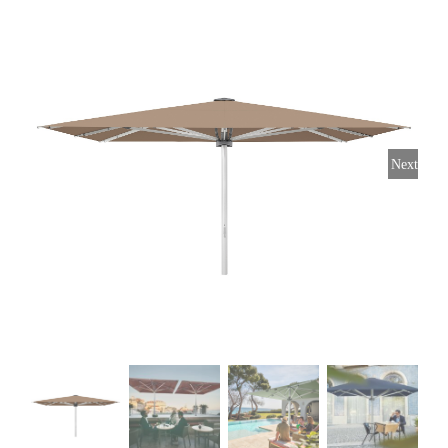
Horeca parasols
Muurparasols
Next
Schaduwdoeken
Snel leverbaar
Parasolvoeten
Balkonklemmen