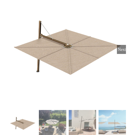
Horeca parasols
Muurparasols
Next
Schaduwdoeken
Snel leverbaar
Parasolvoeten
Balkonklemmen