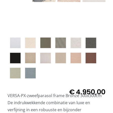
Beschermhoezen
Verlichting
Glatz Vita Collectie

Glatz parasoldoeken
Glatz stofstalen collectie Sampleboeken
Umbrosa en Paraflex parasoldoeken
€
4.950,00
VERSA-PX-zweefparasol frame Bronze 300x300cm
De indrukwekkende combinatie van luxe en
Onze merken
verfijning in een robuuste en bijzonder