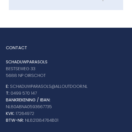
CONTACT
SCHADUWPARASOLS
BESTSEWEG 33
5688 NP OIRSCHOT
E:
SCHADUWPARASOLS@ALLOUTDOOR.NL
T:
0499 570 147
BANKREKENING / IBAN:
NL80ABNA0593667735
KVK:
17264972
BTW-NR:
NL821384764B01