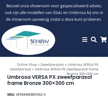
Ga
Bezoek onze showroom voor gespecialiseerd advies,
naar
ook zijn alle modellen van Glatz en Umbrosa bij ons in
inhoud
de showroom aanwezig zodat u deze kunt proberen.
Toggle
Showroommodellen
Navigation
Online Shop
»
Zweefparasols
»
Umbrosa VERSA-PX
zweefparasol
»
Umbrosa VERSA PX zweefparasol frame
Bronze 300×300 cm
aanbiedingen
Umbrosa VERSA PX zweefparasol
frame Bronze 300×300 cm
Stokparasols
SKU:
VEFRAMEBRONZ-X
Zweefparasols