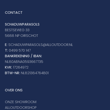
CONTACT
SCHADUWPARASOLS
BESTSEWEG 33
5688 NP OIRSCHOT
E:
SCHADUWPARASOLS@ALLOUTDOOR.NL
T:
0499 570 147
BANKREKENING / IBAN:
NL80ABNA0593667735
KVK:
17264972
BTW-NR:
NL821384764B01
OVER ONS
ONZE SHOWROOM
ALLOUTDOORSHOP