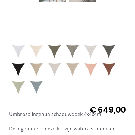
Beschermhoezen
Verlichting
Glatz Vita Collectie

Glatz parasoldoeken
Glatz stofstalen collectie Sampleboeken
Umbrosa en Paraflex parasoldoeken
€
649,00
Umbrosa Ingenua schaduwdoek 4x4x4m
Onze merken
De Ingenua zonnezeilen zijn waterafstotend en