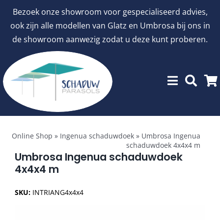
Ga
Bezoek onze showroom voor gespecialiseerd advies,
naar
ook zijn alle modellen van Glatz en Umbrosa bij ons in
inhoud
de showroom aanwezig zodat u deze kunt proberen.
Toggle
Showroommodellen
Navigation
Online Shop
»
Ingenua schaduwdoek
»
Umbrosa Ingenua
schaduwdoek 4x4x4 m
aanbiedingen
Umbrosa Ingenua schaduwdoek
4x4x4 m
Stokparasols
SKU:
INTRIANG4x4x4
Zweefparasols