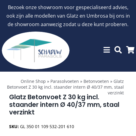
Ga
Bezoek onze showroom voor gespecialiseerd advies,
naar
ook zijn alle modellen van Glatz en Umbrosa bij ons in
inhoud
de showroom aanwezig zodat u deze kunt proberen.
Toggle
Showroommodellen
Navigation
Online Shop
»
Parasolvoeten
»
Betonvoeten
»
Glatz
Betonvoet Z 30 kg incl. staander intern Ø 40/37 mm, staal
verzinkt
aanbiedingen
Glatz Betonvoet Z 30 kg incl.
staander intern Ø 40/37 mm, staal
verzinkt
Stokparasols
SKU:
GL 350 01 109 532-201 610
Zweefparasols