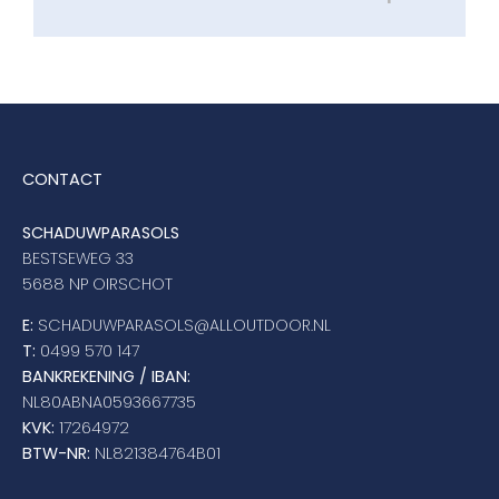
CONTACT
SCHADUWPARASOLS
BESTSEWEG 33
5688 NP OIRSCHOT
E:
SCHADUWPARASOLS@ALLOUTDOOR.NL
T:
0499 570 147
BANKREKENING / IBAN:
NL80ABNA0593667735
KVK:
17264972
BTW-NR:
NL821384764B01