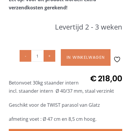
Beschermhoezen
verzendkosten gerekend!
Verlichting
Levertijd 2 - 3 weken
Glatz Vita Collectie
IN WINKELWAGEN
Glatz
Glatz parasoldoeken
Betonvoet
Z
€
218,00
Glatz stofstalen collectie Sampleboeken
Betonvoet 30kg staander intern
30
incl. staander intern Ø 40/37 mm, staal verzinkt
kg
Umbrosa en Paraflex parasoldoeken
incl.
Geschikt voor de TWIST parasol van Glatz
staander
intern
afmeting voet : Ø 47 cm en 8,5 cm hoog.
Onze merken
Ø