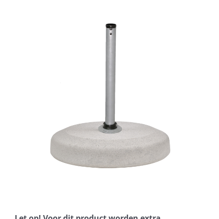
Horeca parasols
Muurparasols
Schaduwdoeken
Snel leverbaar
Parasolvoeten
Balkonklemmen
Let op! Voor dit product worden extra