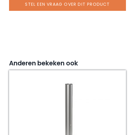
40/37
STEL EEN VRAAG OVER DIT PRODUCT
mm,
staal
verzinkt
aantal
Anderen bekeken ook