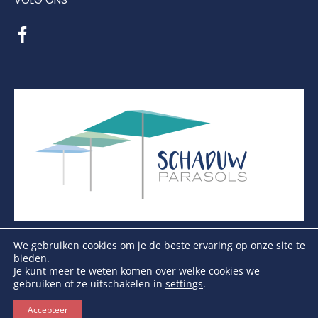
VOLG ONS
We gebruiken cookies om je de beste ervaring op onze site te
bieden.
Je kunt meer te weten komen over welke cookies we
gebruiken of ze uitschakelen in
settings
.
Copyright Schaduwparasols © 2026. Alle Rechten
Voorbehouden
Accepteer
KVK: 17264972 | BTW: NL821384764B01