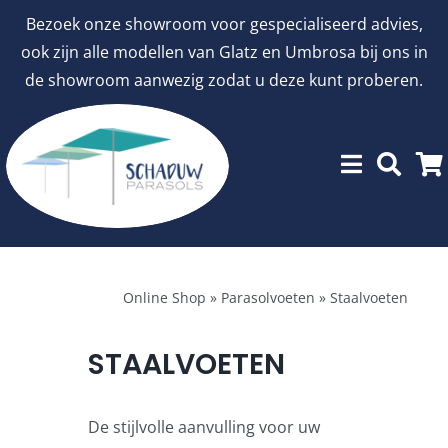
Ga
Bezoek onze showroom voor gespecialiseerd advies,
naar
ook zijn alle modellen van Glatz en Umbrosa bij ons in
inhoud
de showroom aanwezig zodat u deze kunt proberen.
Menu
Showroommodellen
Online Shop
»
Parasolvoeten
»
Staalvoeten
aanbiedingen
STAALVOETEN
Stokparasols
De stijlvolle aanvulling voor uw