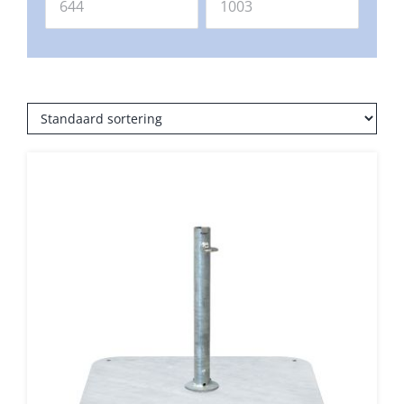
Beschermhoezen
Verlichting
Glatz Vita Collectie
Glatz parasoldoeken
Glatz stofstalen collectie Sampleboeken
Umbrosa en Paraflex parasoldoeken
Onze merken