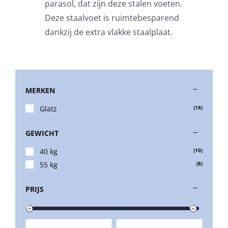
parasol, dat zijn deze stalen voeten.
Zweefparasols
Deze staalvoet is ruimtebesparend
dankzij de extra vlakke staalplaat.
Horeca parasols
Muurparasols
MERKEN
Schaduwdoeken
Glatz
(18)
GEWICHT
Snel leverbaar
40 kg
(10)
55 kg
(8)
Parasolvoeten
PRIJS
Balkonklemmen