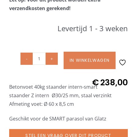
Beschermhoezen
verzendkosten gerekend!
Verlichting
Levertijd 1 - 3 weken
Glatz Vita Collectie
IN WINKELWAGEN
Glatz
Glatz parasoldoeken
Betonvoet
Z
€
238,00
Glatz stofstalen collectie Sampleboeken
Betonvoet 40kg staander intern-smart
40
staander Z intern Ø30/25 mm, staal verzinkt
kg
Afmeting voet: Ø 60 x 8,5 cm
Umbrosa en Paraflex parasoldoeken
incl.
staander
Geschikt voor de SMART parasol van Glatz
Z
Onze merken
intern
STEL EEN VRAAG OVER DIT PRODUCT