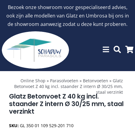
Ga
Bezoek onze showroom voor gespecialiseerd advies,
naar
ook zijn alle modellen van Glatz en Umbrosa bij ons in
inhoud
de showroom aanwezig zodat u deze kunt proberen.
Toggle
Showroommodellen
Navigation
Online Shop
»
Parasolvoeten
»
Betonvoeten
»
Glatz
Betonvoet Z 40 kg incl. staander Z intern Ø 30/25 mm,
staal verzinkt
aanbiedingen
Glatz Betonvoet Z 40 kg incl.
staander Z intern Ø 30/25 mm, staal
verzinkt
Stokparasols
SKU:
GL 350 01 109 529-201 710
Zweefparasols