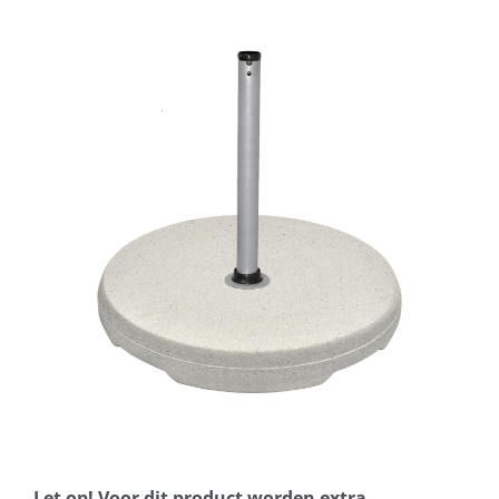
Horeca parasols
Muurparasols
Schaduwdoeken
Snel leverbaar
Parasolvoeten
Balkonklemmen
Let op! Voor dit product worden extra