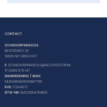
CONTACT
SCHADUWPARASOLS
BESTSEWEG 33
5688 NP OIRSCHOT
E:
SCHADUWPARASOLS@ALLOUTDOOR.NL
T:
0499 570 147
BANKREKENING / IBAN:
NL80ABNA0593667735
KVK:
17264972
BTW-NR:
NL821384764B01