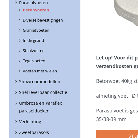
Parasolvoeten
Betonvoeten
Diverse bevestigingen
Granietvoeten
In de grond
Staalvoeten
Let op! Voor dit
Tegelvoeten
verzendkosten g
Voeten met wielen
Betonvoet 40kg s
Showroommodellen
Snel leverbaar collectie
afmeting voet : Ø
Umbrosa en Paraflex
Parasolvoet is ge
parasoldoeken
35/38-39 mm
Verlichting
Zweefparasols
STE