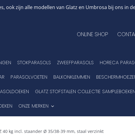
, ook zijn alle modellen van Glatz en Umbrosa bij ons in
ONLINE SHOP
CONTA
INGEN
STOKPARASOLS
ZWEEFPARASOLS
HORECA PARAS
AR
PARASOLVOETEN
BALKONKLEMMEN
BESCHERMHOEZE
RASOLDOEKEN
GLATZ STOFSTALEN COLLECTIE SAMPLEBOEKE
OEKEN
ONZE MERKEN
Z 40 kg incl. staander Ø 35/38-39 mm, staal verzinkt