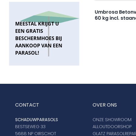
Umbrosa Betonv
60 kg incl. staa
MEESTAL KRIJGT U
EEN GRATIS
BESCHERMHOES BIJ
AANKOOP VAN EEN
PARASOL!
CONTACT
OVER ONS
SCHADUWPARASOLS
ONZE SHOWROOM
BESTSEWEG 33
ALLOUTDOORSHOP
5688 NP OIRSCHOT
GLATZ PARASOLREPAR