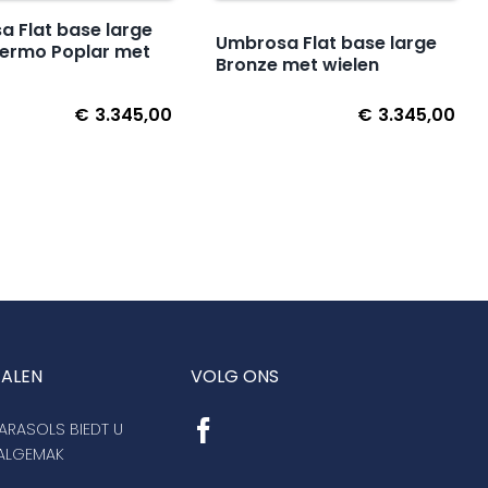
 Flat base large
Umbrosa Flat base large
hermo Poplar met
Bronze met wielen
€
3.345,00
€
3.345,00
TALEN
VOLG ONS
RASOLS BIEDT U
AALGEMAK