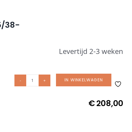
5/38-
Levertijd 2-3 weken
IN WINKELWAGEN
Glatz
Betonvoet
Z
€
208,00
40
kg
incl.