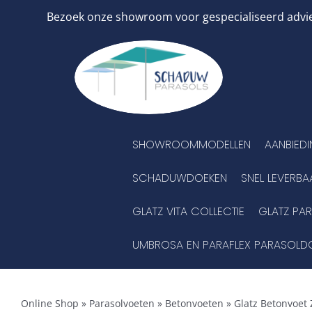
Ga
Bezoek onze showroom voor gespecialiseerd advies
naar
inhoud
SHOWROOMMODELLEN
AANBIED
SCHADUWDOEKEN
SNEL LEVERBA
GLATZ VITA COLLECTIE
GLATZ PA
UMBROSA EN PARAFLEX PARASOLD
Online Shop
»
Parasolvoeten
»
Betonvoeten
»
Glatz Betonvoet 