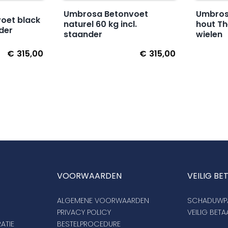
Umbrosa Betonvoet
Umbrosa
oet black
naturel 60 kg incl.
hout T
nder
staander
wielen
€
315,00
€
315,00
VOORWAARDEN
VEILIG BE
ALGEMENE VOORWAARDEN
SCHADUWPA
PRIVACY POLICY
VEILIG BET
ATIE
BESTELPROCEDURE