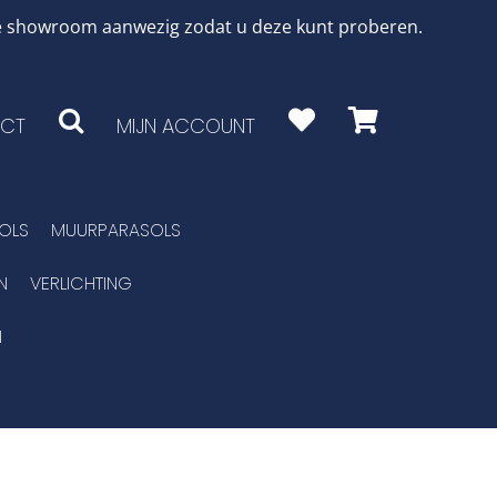
 de showroom aanwezig zodat u deze kunt proberen.
CT
MIJN ACCOUNT
OLS
MUURPARASOLS
N
VERLICHTING
N