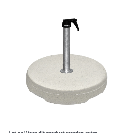
Horeca parasols
Muurparasols
Schaduwdoeken
Snel leverbaar
Parasolvoeten
Balkonklemmen
Let op! Voor dit product worden extra