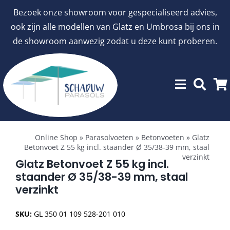
Ga
Bezoek onze showroom voor gespecialiseerd advies,
naar
ook zijn alle modellen van Glatz en Umbrosa bij ons in
inhoud
de showroom aanwezig zodat u deze kunt proberen.
Toggle
Showroommodellen
Navigation
Online Shop
»
Parasolvoeten
»
Betonvoeten
»
Glatz
Betonvoet Z 55 kg incl. staander Ø 35/38-39 mm, staal
verzinkt
aanbiedingen
Glatz Betonvoet Z 55 kg incl.
staander Ø 35/38-39 mm, staal
verzinkt
Stokparasols
SKU:
GL 350 01 109 528-201 010
Zweefparasols