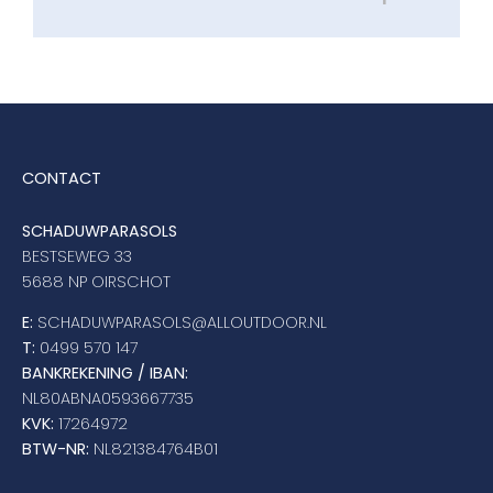
CONTACT
SCHADUWPARASOLS
BESTSEWEG 33
5688 NP OIRSCHOT
E:
SCHADUWPARASOLS@ALLOUTDOOR.NL
T:
0499 570 147
BANKREKENING / IBAN:
NL80ABNA0593667735
KVK:
17264972
BTW-NR:
NL821384764B01