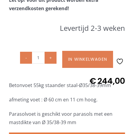
Beschermhoezen
verzendkosten gerekend!
Verlichting
Levertijd 2-3 weken
Glatz Vita Collectie
IN WINKELWAGEN
Glatz
Glatz parasoldoeken
Betonvoet
Z
€
244,00
Glatz stofstalen collectie Sampleboeken
Betonvoet 55kg staander staal-Ø35/38-39mm
55
kg
afmeting voet : Ø 60 cm en 11 cm hoog.
Umbrosa en Paraflex parasoldoeken
incl.
staander
Parasolvoet is geschikt voor parasols met een
Ø
mastdikte van Ø 35/38-39 mm
Onze merken
35/38-