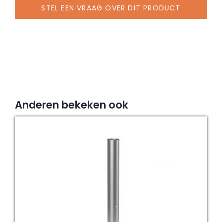
39
STEL EEN VRAAG OVER DIT PRODUCT
mm,
staal
verzinkt
aantal
Anderen bekeken ook