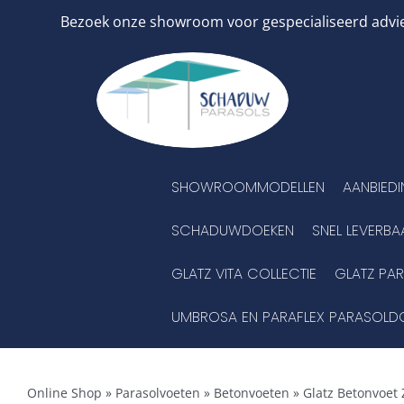
Ga
Bezoek onze showroom voor gespecialiseerd advies
naar
inhoud
SHOWROOMMODELLEN
AANBIED
SCHADUWDOEKEN
SNEL LEVERBA
GLATZ VITA COLLECTIE
GLATZ PA
UMBROSA EN PARAFLEX PARASOLD
Online Shop
»
Parasolvoeten
»
Betonvoeten
»
Glatz Betonvoet 