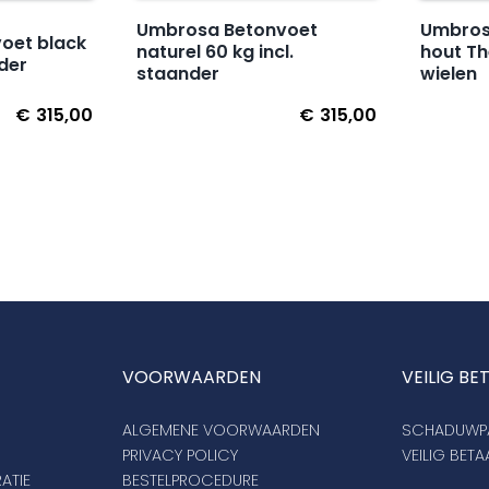
Umbrosa Betonvoet
Umbrosa
oet black
naturel 60 kg incl.
hout T
nder
staander
wielen
€
315,00
€
315,00
VOORWAARDEN
VEILIG BE
ALGEMENE VOORWAARDEN
SCHADUWPA
PRIVACY POLICY
VEILIG BET
ATIE
BESTELPROCEDURE