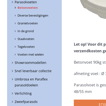
Parasolvoeten
Betonvoeten
Diverse bevestigingen
Granietvoeten
In de grond
Staalvoeten
Let op! Voor dit
Tegelvoeten
verzendkosten g
Voeten met wielen
Betonvoet 90kg s
Showroommodellen
Snel leverbaar collectie
afmeting voet : Ø
Umbrosa en Paraflex
Parasolvoet is ge
parasoldoeken
48/55 mm
Verlichting
Zweefparasols
STE