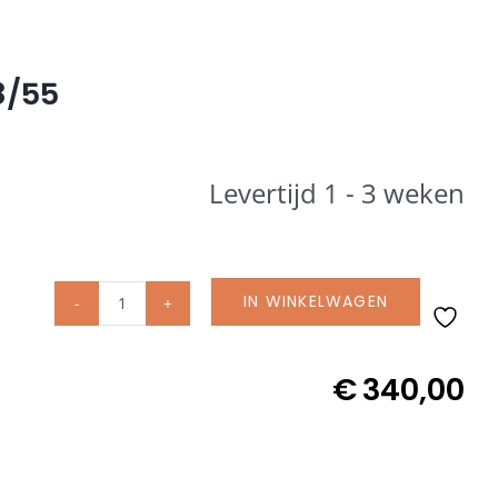
8/55
Levertijd 1 - 3 weken
IN WINKELWAGEN
Glatz
Betonvoet
Z
€
340,00
90
kg
incl.