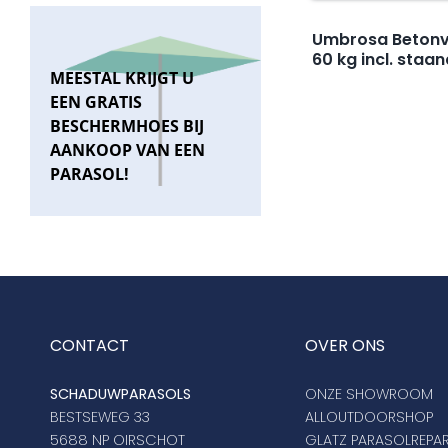
Umbrosa Betonv
60 kg incl. staa
MEESTAL KRIJGT U
EEN GRATIS
BESCHERMHOES BIJ
AANKOOP VAN EEN
PARASOL!
CONTACT
OVER ONS
SCHADUWPARASOLS
ONZE SHOWROOM
BESTSEWEG 33
ALLOUTDOORSHOP
5688 NP OIRSCHOT
GLATZ PARASOLREPAR