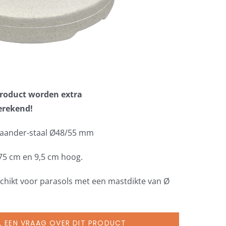
 product worden extra
erekend!
taander-staal Ø48/55 mm
 75 cm en 9,5 cm hoog.
schikt voor parasols met een mastdikte van Ø
L EEN VRAAG OVER DIT PRODUCT