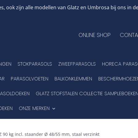
, ook zijn alle modellen van Glatz en Umbrosa bij ons in
ONLINE SHOP
CONTA
INGEN
STOKPARASOLS
ZWEEFPARASOLS
HORECA PARAS
AR
PARASOLVOETEN
BALKONKLEMMEN
BESCHERMHOEZE
RASOLDOEKEN
GLATZ STOFSTALEN COLLECTIE SAMPLEBOEKE
OEKEN
ONZE MERKEN
Z 90 kg incl. staander Ø 48/55 mm, staal verzinkt