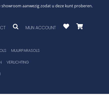
 de showroom aanwezig zodat u deze kunt proberen.
CT
MIJN ACCOUNT
OLS
MUURPARASOLS
N
VERLICHTING
N