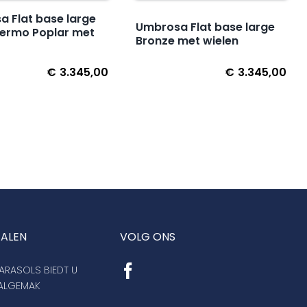
 Flat base large
Umbrosa Flat base large
hermo Poplar met
Bronze met wielen
€
3.345,00
€
3.345,00
TALEN
VOLG ONS
RASOLS BIEDT U
AALGEMAK