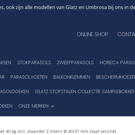
, ook zijn alle modellen van Glatz en Umbrosa bij ons in
ONLINE SHOP
CONTA
INGEN
STOKPARASOLS
ZWEEFPARASOLS
HORECA PARAS
AR
PARASOLVOETEN
BALKONKLEMMEN
BESCHERMHOEZE
RASOLDOEKEN
GLATZ STOFSTALEN COLLECTIE SAMPLEBOEKE
OEKEN
ONZE MERKEN
et 40 kg incl. staander Z intern Ø 40/37 mm staal verzinkt