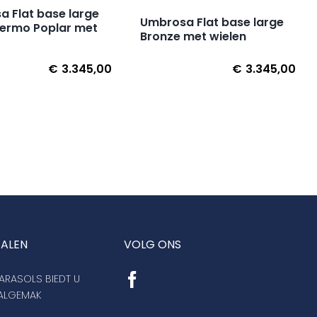
 Flat base large
Umbrosa Flat base large
hermo Poplar met
Bronze met wielen
€
3.345,00
€
3.345,00
TALEN
VOLG ONS
RASOLS BIEDT U
AALGEMAK