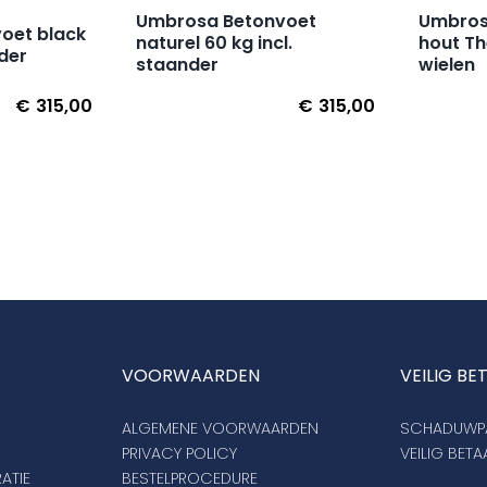
Umbrosa Betonvoet
Umbrosa
oet black
naturel 60 kg incl.
hout T
nder
staander
wielen
€
315,00
€
315,00
VOORWAARDEN
VEILIG BE
ALGEMENE VOORWAARDEN
SCHADUWPA
PRIVACY POLICY
VEILIG BET
ATIE
BESTELPROCEDURE