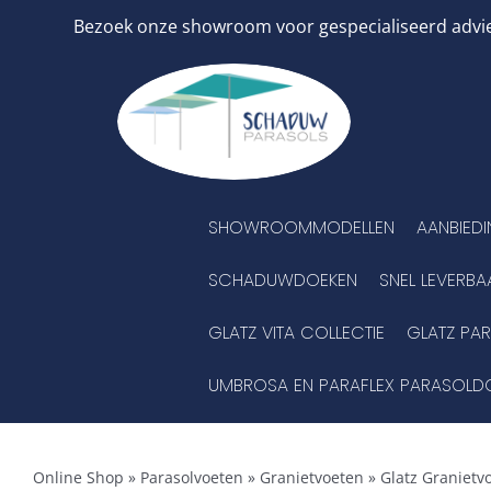
Ga
Bezoek onze showroom voor gespecialiseerd advies
naar
inhoud
SHOWROOMMODELLEN
AANBIED
SCHADUWDOEKEN
SNEL LEVERBA
GLATZ VITA COLLECTIE
GLATZ PA
UMBROSA EN PARAFLEX PARASOLD
Online Shop
»
Parasolvoeten
»
Granietvoeten
»
Glatz Granietvo