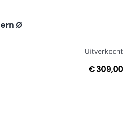
tern Ø
Uitverkocht
€
309,00