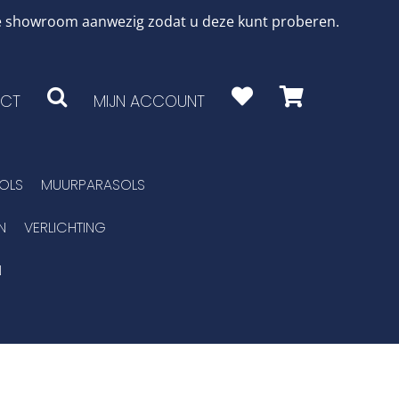
 de showroom aanwezig zodat u deze kunt proberen.
CT
MIJN ACCOUNT
OLS
MUURPARASOLS
N
VERLICHTING
N