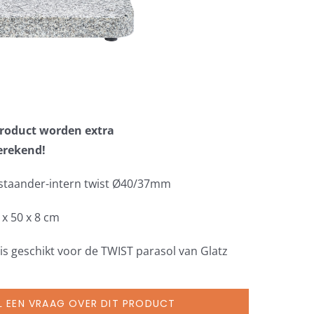
 product worden extra
erekend!
 staander-intern twist Ø40/37mm
 x 50 x 8 cm
is geschikt voor de TWIST parasol van Glatz
L EEN VRAAG OVER DIT PRODUCT