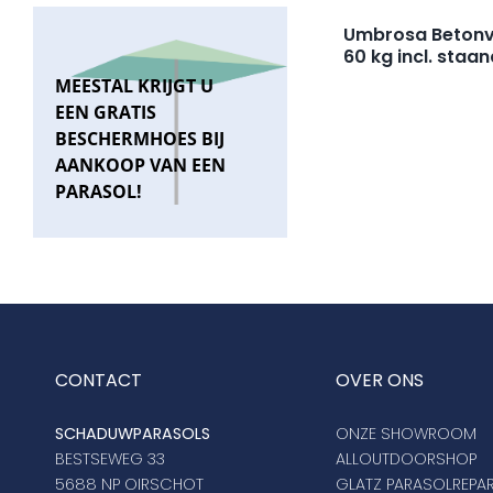
Umbrosa Betonv
60 kg incl. staa
MEESTAL KRIJGT U
EEN GRATIS
BESCHERMHOES BIJ
AANKOOP VAN EEN
PARASOL!
CONTACT
OVER ONS
SCHADUWPARASOLS
ONZE SHOWROOM
BESTSEWEG 33
ALLOUTDOORSHOP
5688 NP OIRSCHOT
GLATZ PARASOLREPAR