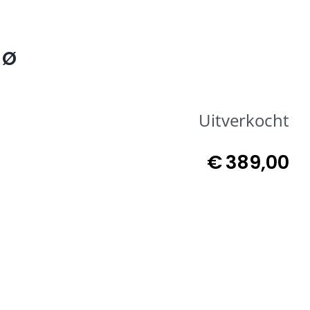
 Ø
Uitverkocht
€
389,00