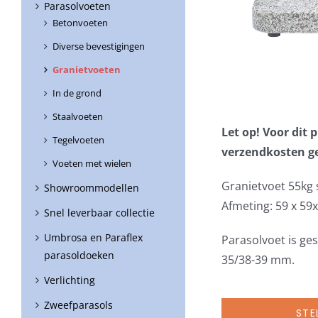
Parasolvoeten
Betonvoeten
Diverse bevestigingen
Granietvoeten
In de grond
Staalvoeten
Let op! Voor dit
Tegelvoeten
verzendkosten g
Voeten met wielen
Granietvoet 55kg
Showroommodellen
Afmeting: 59 x 59
Snel leverbaar collectie
Umbrosa en Paraflex
Parasolvoet is ge
parasoldoeken
35/38-39 mm.
Verlichting
Zweefparasols
STE