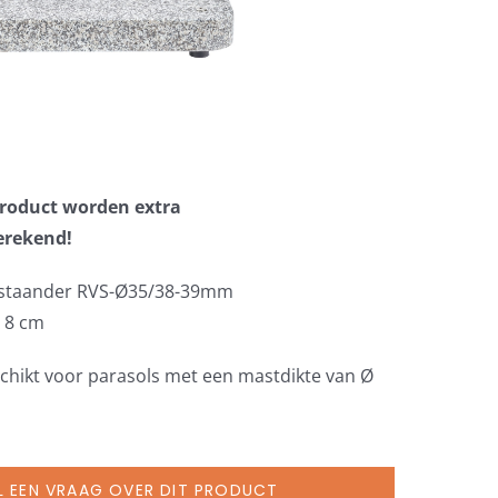
 product worden extra
erekend!
 staander RVS-Ø35/38-39mm
x 8 cm
schikt voor parasols met een mastdikte van Ø
L EEN VRAAG OVER DIT PRODUCT