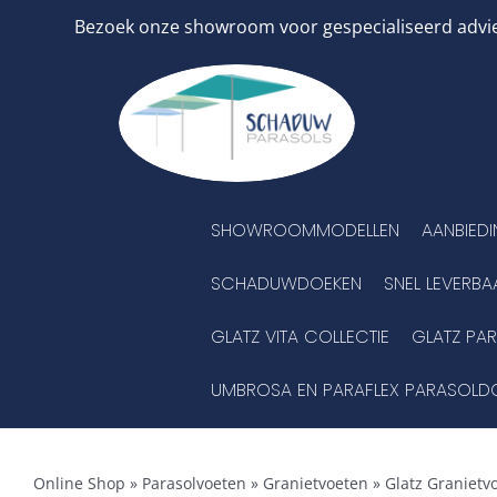
Ga
Bezoek onze showroom voor gespecialiseerd advies
naar
inhoud
SHOWROOMMODELLEN
AANBIED
SCHADUWDOEKEN
SNEL LEVERBA
GLATZ VITA COLLECTIE
GLATZ PA
UMBROSA EN PARAFLEX PARASOLD
Online Shop
»
Parasolvoeten
»
Granietvoeten
»
Glatz Granietv