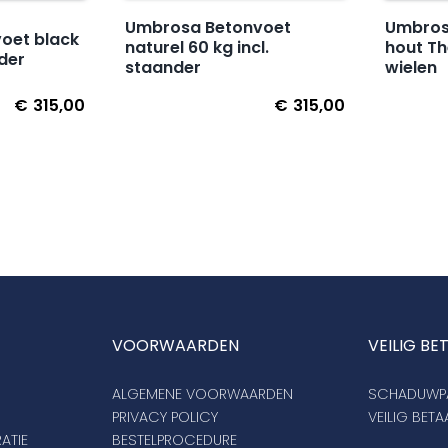
Umbrosa Betonvoet
Umbrosa
oet black
naturel 60 kg incl.
hout T
nder
staander
wielen
€
315,00
€
315,00
VOORWAARDEN
VEILIG BE
ALGEMENE VOORWAARDEN
SCHADUWPA
PRIVACY POLICY
VEILIG BET
ATIE
BESTELPROCEDURE