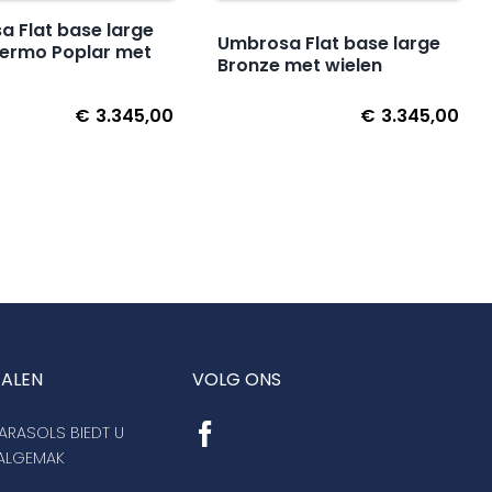
 Flat base large
Umbrosa Flat base large
hermo Poplar met
Bronze met wielen
€
3.345,00
€
3.345,00
TALEN
VOLG ONS
RASOLS BIEDT U
AALGEMAK