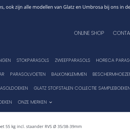
, ook zijn alle modellen van Glatz en Umbrosa bij ons in
ONLINE SHOP
CONTA
INGEN
STOKPARASOLS
ZWEEFPARASOLS
HORECA PARAS
AR
PARASOLVOETEN
BALKONKLEMMEN
BESCHERMHOEZE
RASOLDOEKEN
GLATZ STOFSTALEN COLLECTIE SAMPLEBOEKE
OEKEN
ONZE MERKEN
oet 55 kg incl. staander RVS Ø 35/38-39mm