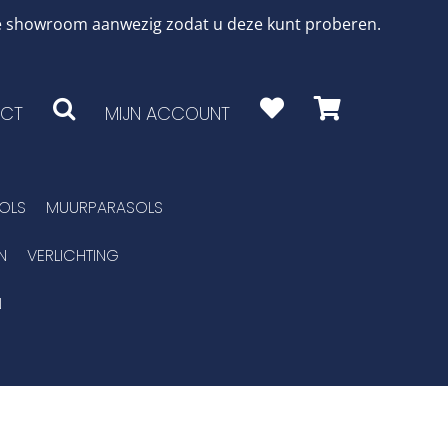
 de showroom aanwezig zodat u deze kunt proberen.
CT
MIJN ACCOUNT
OLS
MUURPARASOLS
N
VERLICHTING
N