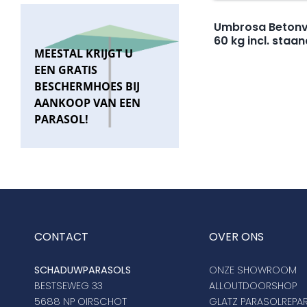
Umbrosa Betonv
60 kg incl. staa
MEESTAL KRIJGT U
EEN GRATIS
BESCHERMHOES BIJ
AANKOOP VAN EEN
PARASOL!
CONTACT
OVER ONS
SCHADUWPARASOLS
ONZE SHOWROOM
BESTSEWEG 33
ALLOUTDOORSHOP
5688 NP OIRSCHOT
GLATZ PARASOLREPAR