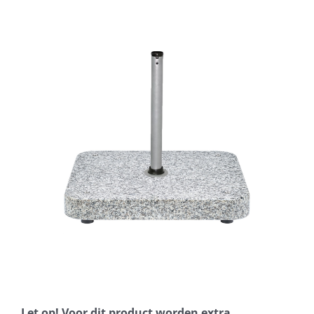
Horeca parasols
Muurparasols
Schaduwdoeken
Snel leverbaar
Parasolvoeten
Balkonklemmen
Let op! Voor dit product worden extra