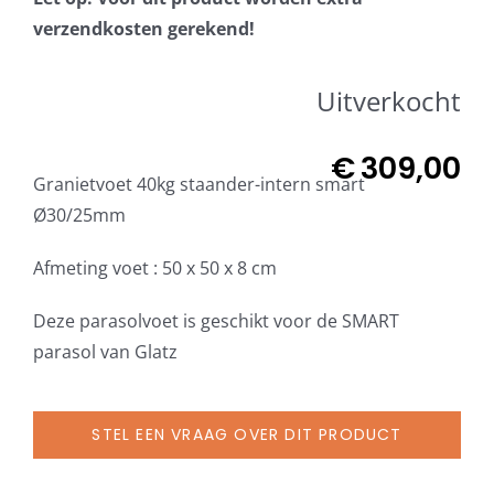
Beschermhoezen
verzendkosten gerekend!
Verlichting
Uitverkocht
Glatz Vita Collectie
€
309,00
Granietvoet 40kg staander-intern smart
Ø30/25mm
Glatz parasoldoeken
Afmeting voet : 50 x 50 x 8 cm
Glatz stofstalen collectie Sampleboeken
Deze parasolvoet is geschikt voor de SMART
parasol van Glatz
Umbrosa en Paraflex parasoldoeken
STEL EEN VRAAG OVER DIT PRODUCT
Onze merken