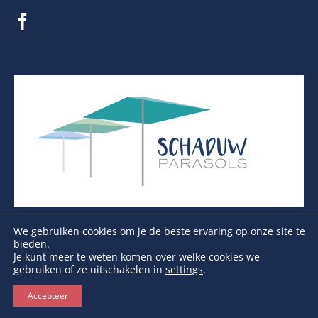
We gebruiken cookies om je de beste ervaring op onze site te
bieden.
Je kunt meer te weten komen over welke cookies we
gebruiken of ze uitschakelen in
settings
.
Copyright Schaduwparasols © 2026. Alle Rechten
Voorbehouden
Accepteer
KVK: 17264972 | BTW: NL821384764B01