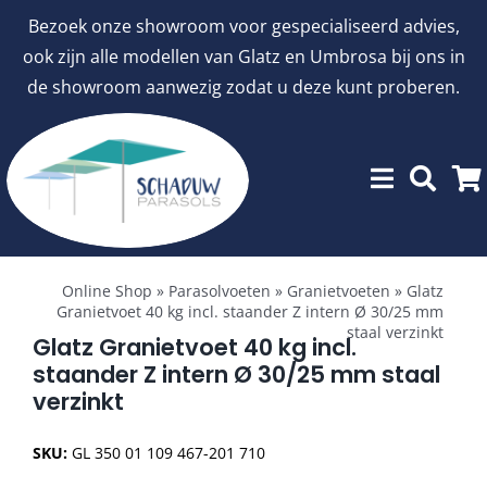
Ga
Bezoek onze showroom voor gespecialiseerd advies,
naar
ook zijn alle modellen van Glatz en Umbrosa bij ons in
inhoud
de showroom aanwezig zodat u deze kunt proberen.
Toggle
Showroommodellen
Navigation
Online Shop
»
Parasolvoeten
»
Granietvoeten
»
Glatz
Granietvoet 40 kg incl. staander Z intern Ø 30/25 mm
staal verzinkt
aanbiedingen
Glatz Granietvoet 40 kg incl.
staander Z intern Ø 30/25 mm staal
verzinkt
Stokparasols
SKU:
GL 350 01 109 467-201 710
Zweefparasols