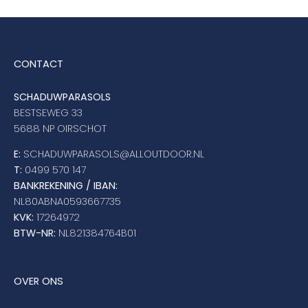
CONTACT
SCHADUWPARASOLS
BESTSEWEG 33
5688 NP OIRSCHOT
E:
SCHADUWPARASOLS@ALLOUTDOOR.NL
T:
0499 570 147
BANKREKENING / IBAN:
NL80ABNA0593667735
KVK:
17264972
BTW-NR:
NL821384764B01
OVER ONS