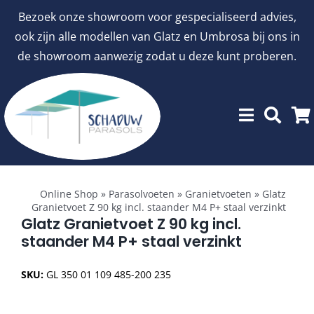
Ga
Bezoek onze showroom voor gespecialiseerd advies,
naar
ook zijn alle modellen van Glatz en Umbrosa bij ons in
inhoud
de showroom aanwezig zodat u deze kunt proberen.
Toggle
Showroommodellen
Navigation
Online Shop
»
Parasolvoeten
»
Granietvoeten
»
Glatz
Granietvoet Z 90 kg incl. staander M4 P+ staal verzinkt
aanbiedingen
Glatz Granietvoet Z 90 kg incl.
staander M4 P+ staal verzinkt
Stokparasols
SKU:
GL 350 01 109 485-200 235
Zweefparasols