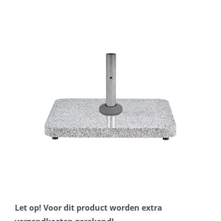
Horeca parasols
Muurparasols
Schaduwdoeken
Snel leverbaar
Parasolvoeten
Balkonklemmen
Let op! Voor dit product worden extra