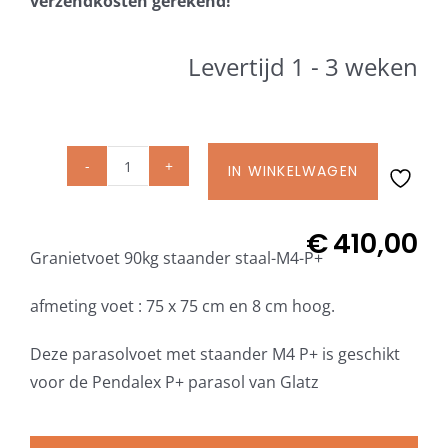
verzendkosten gerekend!
Beschermhoezen
Levertijd 1 - 3 weken
Verlichting
Glatz Vita Collectie
IN WINKELWAGEN
Glatz
Granietvoet
Glatz parasoldoeken
Z
€
410,00
Granietvoet 90kg staander staal-M4-P+
90
Glatz stofstalen collectie Sampleboeken
kg
afmeting voet : 75 x 75 cm en 8 cm hoog.
incl.
Umbrosa en Paraflex parasoldoeken
staander
Deze parasolvoet met staander M4 P+ is geschikt
M4
voor de Pendalex P+ parasol van Glatz
P+
Onze merken
staal