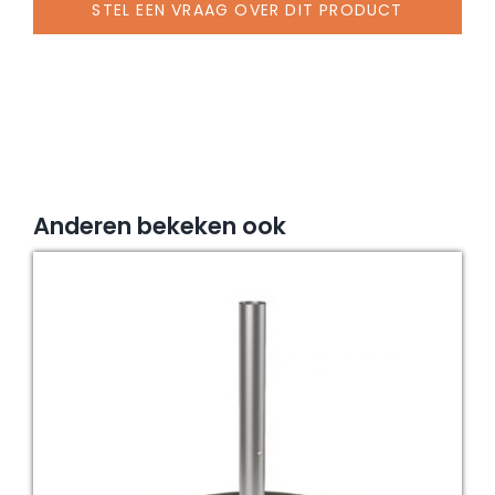
STEL EEN VRAAG OVER DIT PRODUCT
verzinkt
aantal
Anderen bekeken ook