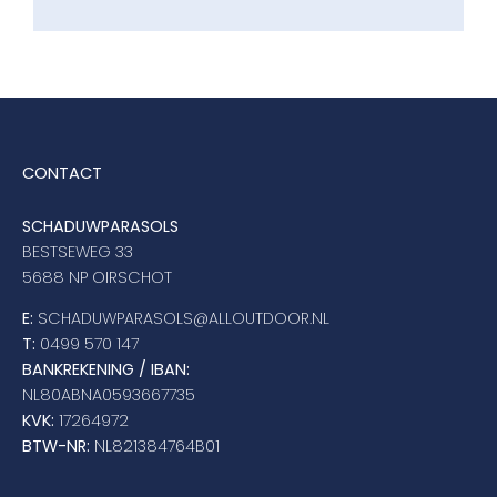
CONTACT
SCHADUWPARASOLS
BESTSEWEG 33
5688 NP OIRSCHOT
E:
SCHADUWPARASOLS@ALLOUTDOOR.NL
T:
0499 570 147
BANKREKENING / IBAN:
NL80ABNA0593667735
KVK:
17264972
BTW-NR:
NL821384764B01