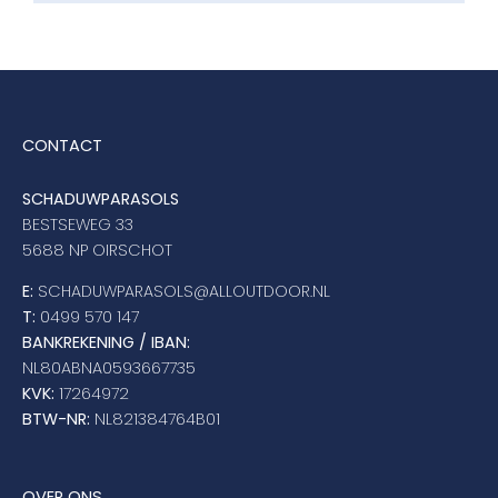
CONTACT
SCHADUWPARASOLS
BESTSEWEG 33
5688 NP OIRSCHOT
E:
SCHADUWPARASOLS@ALLOUTDOOR.NL
T:
0499 570 147
BANKREKENING / IBAN:
NL80ABNA0593667735
KVK:
17264972
BTW-NR:
NL821384764B01
OVER ONS