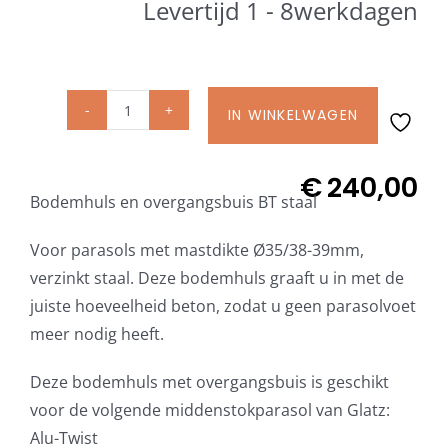
Levertijd 1 - 8werkdagen
Beschermhoezen
Verlichting
IN WINKELWAGEN
Glatz
Glatz Vita Collectie
Bodemhuls
en
€
240,00
Bodemhuls en overgangsbuis BT staal
overgangsbuis
Glatz parasoldoeken
BT
Voor parasols met mastdikte Ø35/38-39mm,
Ø35/38-
Glatz stofstalen collectie Sampleboeken
verzinkt staal. Deze bodemhuls graaft u in met de
39mm
juiste hoeveelheid beton, zodat u geen parasolvoet
staal
meer nodig heeft.
Umbrosa en Paraflex parasoldoeken
verzinkt
aantal
Deze bodemhuls met overgangsbuis is geschikt
Onze merken
voor de volgende middenstokparasol van Glatz:
Alu-Twist