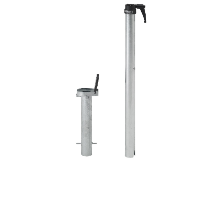
Horeca parasols
Muurparasols
Schaduwdoeken
Snel leverbaar
Parasolvoeten
Balkonklemmen