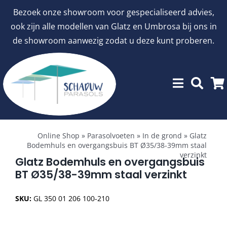
Ga
Bezoek onze showroom voor gespecialiseerd advies,
naar
ook zijn alle modellen van Glatz en Umbrosa bij ons in
inhoud
de showroom aanwezig zodat u deze kunt proberen.
Toggle
Showroommodellen
Navigation
Online Shop
»
Parasolvoeten
»
In de grond
»
Glatz
Bodemhuls en overgangsbuis BT Ø35/38-39mm staal
verzinkt
aanbiedingen
Glatz Bodemhuls en overgangsbuis
BT Ø35/38-39mm staal verzinkt
Stokparasols
SKU:
GL 350 01 206 100-210
Zweefparasols