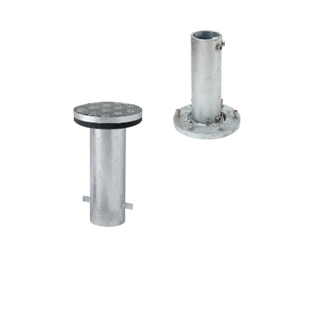
Horeca parasols
Muurparasols
Schaduwdoeken
Snel leverbaar
Parasolvoeten
Balkonklemmen