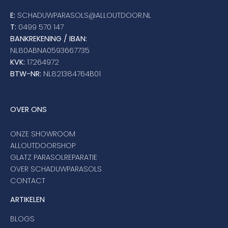
E:
SCHADUWPARASOLS@ALLOUTDOOR.NL
T:
0499 570 147
BANKREKENING / IBAN:
NL80ABNA0593667735
KVK:
17264972
BTW-NR:
NL821384764B01
OVER ONS
ONZE SHOWROOM
ALLOUTDOORSHOP
GLATZ PARASOLREPARATIE
OVER SCHADUWPARASOLS
CONTACT
ARTIKELEN
BLOGS