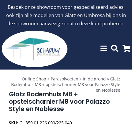
Ga
Bezoek onze showroom voor gespecialiseerd advies,
naar
ook zijn alle modellen van Glatz en Umbrosa bij ons in
inhoud
de showroom aanwezig zodat u deze kunt proberen.
Toggle
Showroommodellen
Navigation
Online Shop
»
Parasolvoeten
»
In de grond
»
Glatz
Bodemhuls M8 + opstelscharnier M8 voor Palazzo Style
en Noblesse
aanbiedingen
Glatz Bodemhuls M8 +
opstelscharnier M8 voor Palazzo
Style en Noblesse
Stokparasols
SKU:
GL 350 01 226 000/225 040
Zweefparasols