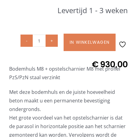
Beschermhoezen
Levertijd 1 - 3 weken
Verlichting
IN WINKELWAGEN
Glatz Vita Collectie
Glatz
Bodemhuls
M8
€
930,00
Glatz parasoldoeken
Bodemhuls M8 + opstelscharnier M8 met profiel
+
PzS/PzN staal verzinkt
opstelscharnier
Glatz stofstalen collectie Sampleboeken
M8
Met deze bodemhuls en de juiste hoeveelheid
voor
beton maakt u een permanente bevestiging
Palazzo
Umbrosa en Paraflex parasoldoeken
ondergronds.
Style
Het grote voordeel van het opstelscharnier is dat
en
Onze merken
de parasol in horizontale positie aan het scharnier
Noblesse
gemonteerd kan worden. Vervolgens wordt de