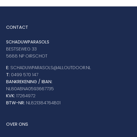
CONTACT
SCHADUWPARASOLS
BESTSEWEG 33
5688 NP OIRSCHOT
E:
SCHADUWPARASOLS@ALLOUTDOOR.NL
T:
0499 570 147
BANKREKENING / IBAN:
NL80ABNA0593667735
KVK:
17264972
BTW-NR:
NL821384764B01
OVER ONS