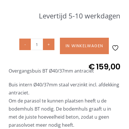
Beschermhoezen
Levertijd 5-10 werkdagen
Verlichting
Glatz Vita Collectie
IN WINKELWAGEN
Overgangsbuis
BT
Glatz parasoldoeken
intern
€
159,00
Overgangsbuis BT Ø40/37mm antraciet
Ø
Glatz stofstalen collectie Sampleboeken
40/37
Buis intern Ø40/37mm staal verzinkt incl. afdekking
mm
antraciet.
staal
Umbrosa en Paraflex parasoldoeken
Om de parasol te kunnen plaatsen heeft u de
verzinkt
bodemhuls BT nodig. De bodemhuls graaft u in
afdekking
met de juiste hoeveelheid beton, zodat u geen
Onze merken
antraciet
parasolvoet meer nodig heeft.
aantal