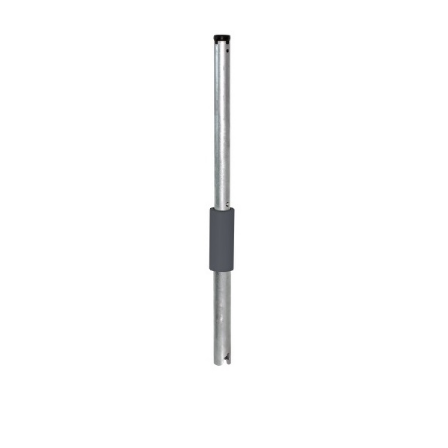
Horeca parasols
Muurparasols
Schaduwdoeken
Snel leverbaar
Parasolvoeten
Balkonklemmen