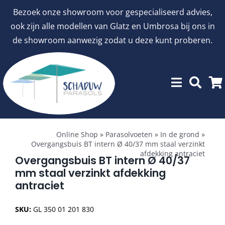
Ga
Bezoek onze showroom voor gespecialiseerd advies,
naar
ook zijn alle modellen van Glatz en Umbrosa bij ons in
inhoud
de showroom aanwezig zodat u deze kunt proberen.
Toggle
Showroommodellen
Navigation
Online Shop
»
Parasolvoeten
»
In de grond
»
Overgangsbuis BT intern Ø 40/37 mm staal verzinkt
afdekking antraciet
aanbiedingen
Overgangsbuis BT intern Ø 40/37
mm staal verzinkt afdekking
antraciet
Stokparasols
SKU:
GL 350 01 201 830
Zweefparasols