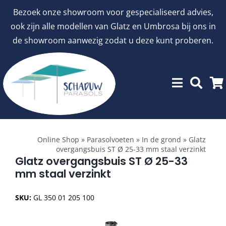
Ga
Bezoek onze showroom voor gespecialiseerd advies,
naar
ook zijn alle modellen van Glatz en Umbrosa bij ons in
inhoud
de showroom aanwezig zodat u deze kunt proberen.
Toggle
Showroommodellen
Navigation
Online Shop
»
Parasolvoeten
»
In de grond
»
Glatz
overgangsbuis ST Ø 25-33 mm staal verzinkt
aanbiedingen
Glatz overgangsbuis ST Ø 25-33
mm staal verzinkt
Stokparasols
SKU:
GL 350 01 205 100
Zweefparasols