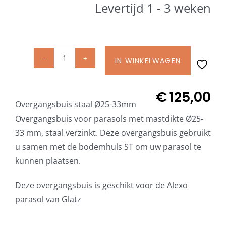
Levertijd 1 - 3 weken
Beschermhoezen
Verlichting
IN WINKELWAGEN
Glatz
Glatz Vita Collectie
overgangsbuis
ST
€
125,00
Overgangsbuis staal Ø25-33mm
Ø
Glatz parasoldoeken
Overgangsbuis voor parasols met mastdikte Ø25-
25-
33 mm, staal verzinkt. Deze overgangsbuis gebruikt
33
Glatz stofstalen collectie Sampleboeken
u samen met de bodemhuls ST om uw parasol te
mm
kunnen plaatsen.
staal
Umbrosa en Paraflex parasoldoeken
verzinkt
Deze overgangsbuis is geschikt voor de Alexo
aantal
parasol van Glatz
Onze merken