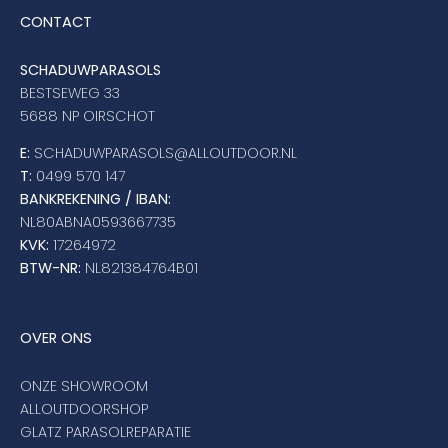
CONTACT
SCHADUWPARASOLS
BESTSEWEG 33
5688 NP OIRSCHOT
E:
SCHADUWPARASOLS@ALLOUTDOOR.NL
T:
0499 570 147
BANKREKENING / IBAN:
NL80ABNA0593667735
KVK:
17264972
BTW-NR:
NL821384764B01
OVER ONS
ONZE SHOWROOM
ALLOUTDOORSHOP
GLATZ PARASOLREPARATIE