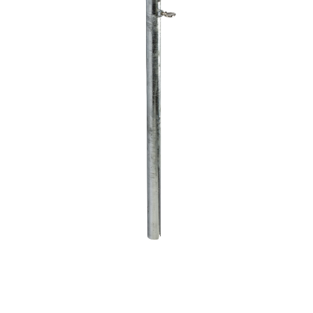
Horeca parasols
Muurparasols
Schaduwdoeken
Snel leverbaar
Parasolvoeten
Balkonklemmen