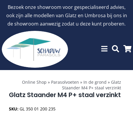
Ga
Bezoek onze showroom voor gespecialiseerd advies,
naar
ook zijn alle modellen van Glatz en Umbrosa bij ons in
inhoud
de showroom aanwezig zodat u deze kunt proberen.
Toggle
Showroommodellen
Navigation
Online Shop
»
Parasolvoeten
»
In de grond
»
Glatz
Staander M4 P+ staal verzinkt
aanbiedingen
Glatz Staander M4 P+ staal verzinkt
SKU:
GL 350 01 200 235
Stokparasols
Zweefparasols