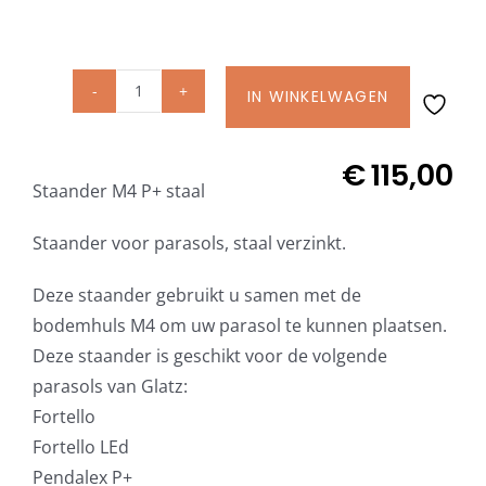
Beschermhoezen
Verlichting
IN WINKELWAGEN
Glatz
Staander
Glatz Vita Collectie
M4
€
115,00
Staander M4 P+ staal
P+
staal
Glatz parasoldoeken
Staander voor parasols, staal verzinkt.
verzinkt
aantal
Deze staander gebruikt u samen met de
Glatz stofstalen collectie Sampleboeken
bodemhuls M4 om uw parasol te kunnen plaatsen.
Deze staander is geschikt voor de volgende
Umbrosa en Paraflex parasoldoeken
parasols van Glatz:
Fortello
Onze merken
Fortello LEd
Pendalex P+