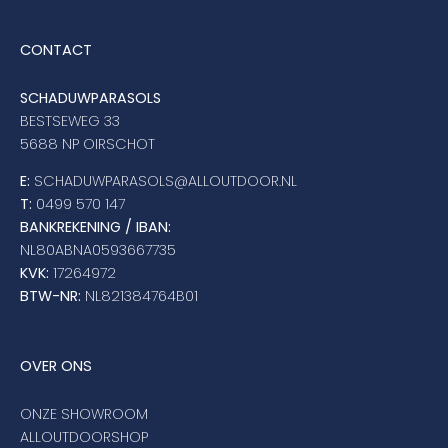
CONTACT
SCHADUWPARASOLS
BESTSEWEG 33
5688 NP OIRSCHOT
E:
SCHADUWPARASOLS@ALLOUTDOOR.NL
T:
0499 570 147
BANKREKENING / IBAN:
NL80ABNA0593667735
KVK:
17264972
BTW-NR:
NL821384764B01
OVER ONS
ONZE SHOWROOM
ALLOUTDOORSHOP