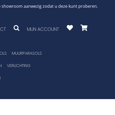
 de showroom aanwezig zodat u deze kunt proberen.
CT
MIJN ACCOUNT
OLS
MUURPARASOLS
N
VERLICHTING
N