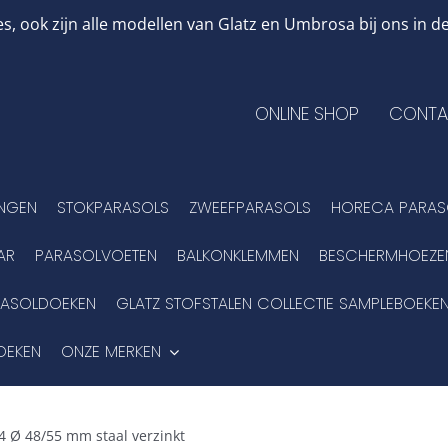
, ook zijn alle modellen van Glatz en Umbrosa bij ons in
ONLINE SHOP
CONTA
INGEN
STOKPARASOLS
ZWEEFPARASOLS
HORECA PARAS
AR
PARASOLVOETEN
BALKONKLEMMEN
BESCHERMHOEZE
RASOLDOEKEN
GLATZ STOFSTALEN COLLECTIE SAMPLEBOEKE
OEKEN
ONZE MERKEN
4 Ø 48/55 mm staal verzinkt