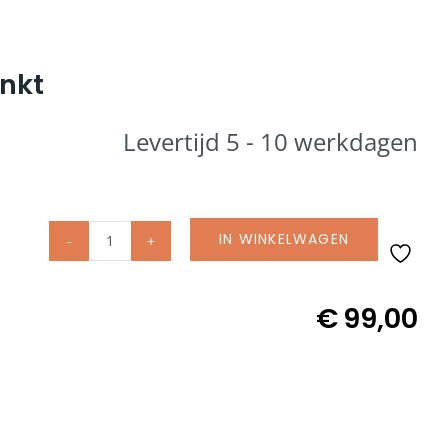
inkt
Levertijd 5 - 10 werkdagen
IN WINKELWAGEN
Glatz
Staander
M4
€
99,00
Ø
48/55
mm
staal