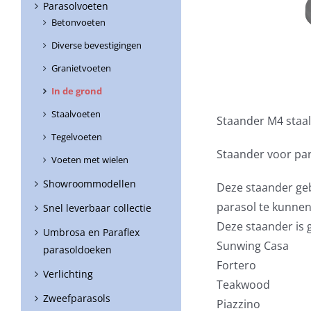
Parasolvoeten
Betonvoeten
Diverse bevestigingen
Granietvoeten
In de grond
Staalvoeten
Staander M4 staal
Tegelvoeten
Staander voor pa
Voeten met wielen
Showroommodellen
Deze staander g
parasol te kunnen
Snel leverbaar collectie
Deze staander is 
Umbrosa en Paraflex
Sunwing Casa
parasoldoeken
Fortero
Verlichting
Teakwood
Zweefparasols
Piazzino