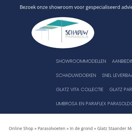
Ga
Bezoek onze showroom voor gespecialiseerd advies
naar
inhoud
SHOWROOMMODELLEN
AANBIED
SCHADUWDOEKEN
SNEL LEVERBA
GLATZ VITA COLLECTIE
GLATZ PA
UMBROSA EN PARAFLEX PARASOLD
Online Shop
»
Parasolvoeten
»
In de grond
»
Glatz Staander M