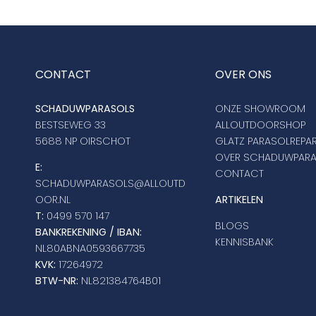
CONTACT
OVER ONS
SCHADUWPARASOLS
ONZE SHOWROOM
BESTSEWEG 33
ALLOUTDOORSHOP
5688 NP OIRSCHOT
GLATZ PARASOLREPAR
OVER SCHADUWPAR
E:
CONTACT
SCHADUWPARASOLS@ALLOUTD
OOR.NL
ARTIKELEN
T:
0499 570 147
BLOGS
BANKREKENING / IBAN:
KENNISBANK
NL80ABNA0593667735
KVK:
17264972
BTW-NR:
NL821384764B01