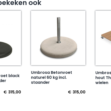
bekeken ook
Umbrosa Betonvoet
Umbrosa
oet black
naturel 60 kg incl.
hout T
nder
staander
wielen
€
315,00
€
315,00