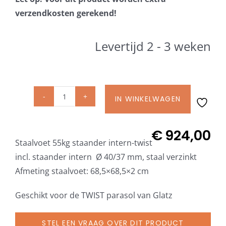
Beschermhoezen
verzendkosten gerekend!
Verlichting
Levertijd 2 - 3 weken
Glatz Vita Collectie
IN WINKELWAGEN
Glatz
Glatz parasoldoeken
Staalvoet
Z
€
924,00
Glatz stofstalen collectie Sampleboeken
Staalvoet 55kg staander intern-twist
55
incl. staander intern Ø 40/37 mm, staal verzinkt
kg
Afmeting staalvoet: 68,5×68,5×2 cm
Umbrosa en Paraflex parasoldoeken
incl.
staander
Geschikt voor de TWIST parasol van Glatz
intern
Onze merken
Ø
STEL EEN VRAAG OVER DIT PRODUCT