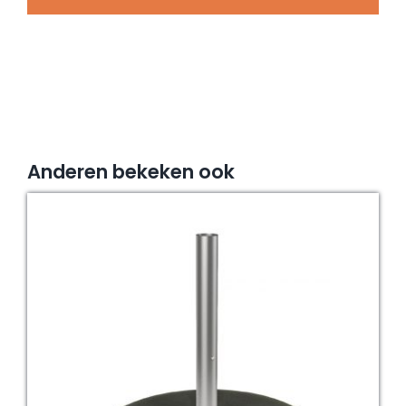
40/37
mm,
staal
verzinkt
aantal
Anderen bekeken ook