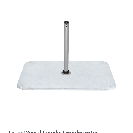
Horeca parasols
Muurparasols
Schaduwdoeken
Snel leverbaar
Parasolvoeten
Balkonklemmen
Let op! Voor dit product worden extra