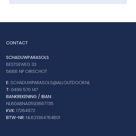
CONTACT
SCHADUWPARASOLS
BESTSEWEG 33
5688 NP OIRSCHOT
E:
SCHADUWPARASOLS@ALLOUTDOOR.NL
T:
0499 570 147
BANKREKENING / IBAN:
NL80ABNA0593667735
KVK:
17264972
BTW-NR:
NL821384764B01