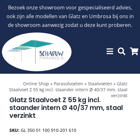
Ga
Bezoek onze showroom voor gespecialiseerd advies,
naar
ook zijn alle modellen van Glatz en Umbrosa bij ons in
inhoud
de showroom aanwezig zodat u deze kunt proberen.
Toggle
Showroommodellen
Navigation
Online Shop
»
Parasolvoeten
»
Staalvoeten
»
Glatz
Staalvoet Z 55 kg incl. staander intern Ø 40/37 mm, staal
verzinkt
aanbiedingen
Glatz Staalvoet Z 55 kg incl.
staander intern Ø 40/37 mm, staal
verzinkt
Stokparasols
SKU:
GL 350 01 100 910-201 610
Zweefparasols